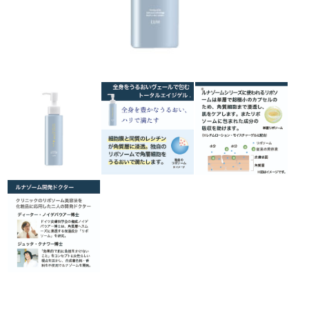
ラボライン
ローズガルヴァーニ
アールジー
ミライワ
E.E
セブンセンシズ
ヘアラスター
マーヴェラティ
太古の記憶
美容機器