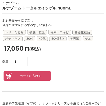
セロトニン
ルナゾーム
ルナゾーム トータルエイジゲル. 100mL
スカイズグレース
野の花グッズ
肌を基礎から立て直し
全身つややかにみずみずしい素肌へ
スキンケアチケット
ハリ・たるみ
敏感・乾燥
毛穴・ニキビ
基礎化粧品
ボディケア
30代
40代
50代以上
美容液
ゲル
オンラインレッスンチケット
17,050
円(税込)
Lifest.(ライフェスト）
数量：
皮膚科学先進国ドイツ発、ルナゾームシリーズから生まれた全身用のジ