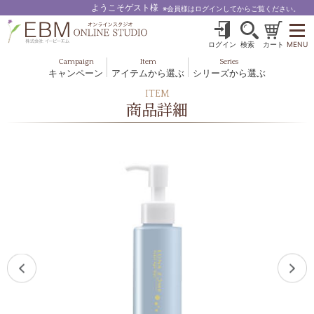
ようこそゲスト様
※会員様はログインしてからご覧ください。
ログイン
検索
カート
MENU
Campaign
Item
Series
キャンペーン
アイテムから選ぶ
シリーズから選ぶ
基礎化粧品
ボディケア
ITEM
ブルームオーラ.
商品詳細
ヘア＆スカルプ
健美食品
メイクアップ
グッズ・その他
EBM ES
ルナゾーム
ナチュラルバイブレーション.28
アクアイーズ
フェミリカ
マザーズエンブレイス
SAVC