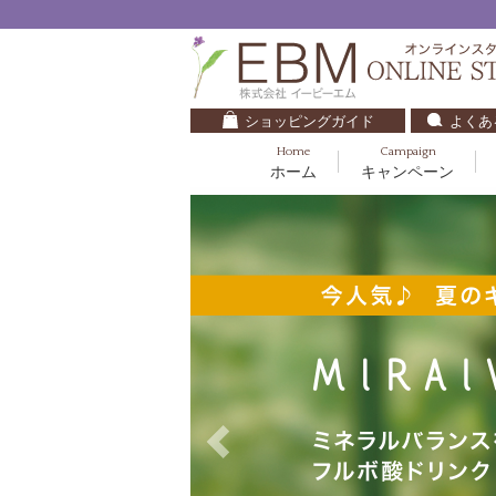
ショッピングガイド
よくあ
Home
Campaign
ホーム
キャンペーン
くすみ・透明感
基礎化粧品
キッズ・ベビー
クレンジング
ブルームオーラ.
毛穴・ニキビ
健美食品
30代
化粧水
ナチュラルバイブレーション.2
ダイエット・すっきり
パック
マザーズエンブレイス
ベースメイク
リップケア
ローズガルヴァーニ
E.E
マーヴェラティ
セロトニン