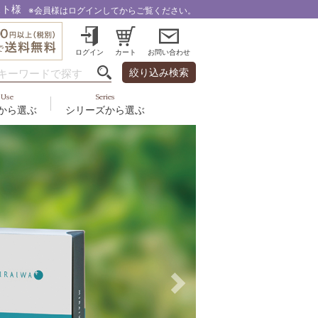
スト様
※会員様はログインしてからご覧ください。
ログイン
カート
お問い合わせ
絞り込み検索
Use
Series
から選ぶ
シリーズから選ぶ
・乾燥
＆スカルプ
液
ルナゾーム
み・引締め・冷え
ズ・その他
代以上
ル
フェミリカ
頭皮
ラボライン
ケア
向け
ミライワ
ヘアラスター
美容機器
野の花グッズ