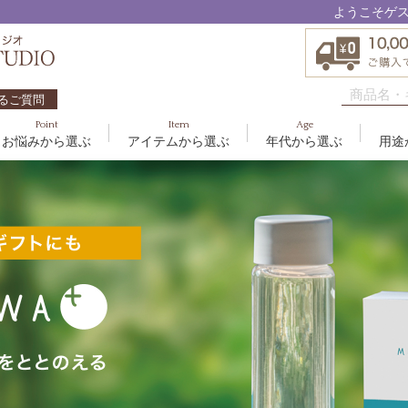
ようこそゲ
るご質問
Point
Item
Age
お悩みから選ぶ
アイテムから選ぶ
年代から選ぶ
用途
ハリ・たるみ
ボディケア
10代
洗顔料
敏感
ヘア
20代
美容
EBM ES
エイジングケア
メイクアップ
40代
クリーム
むく
グッ
50
オイ
8
アクアイーズ
疲れ・リラックス・健やか
ゲル
髪・
UV
SAVC
ポイントメイク
アイ
ブラシ
男性
アールジー
セブンセンシズ
太古の記憶
スカイズグレース