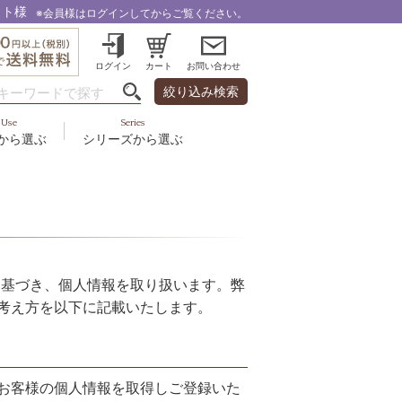
スト様
※会員様はログインしてからご覧ください。
ログイン
カート
お問い合わせ
絞り込み検索
Use
Series
から選ぶ
シリーズから選ぶ
・乾燥
＆スカルプ
液
ルナゾーム
み・引締め・冷え
ズ・その他
代以上
ル
フェミリカ
頭皮
ラボライン
ケア
に基づき、個人情報を取り扱います。弊
向け
ミライワ
考え方を以下に記載いたします。
ヘアラスター
美容機器
お客様の個人情報を取得しご登録いた
野の花グッズ