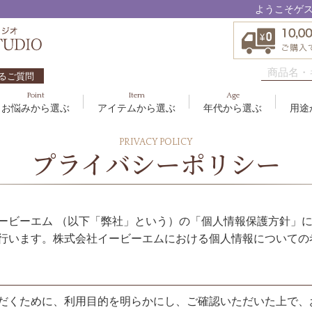
ようこそゲ
るご質問
Point
Item
Age
お悩みから選ぶ
アイテムから選ぶ
年代から選ぶ
用途
ハリ・たるみ
ボディケア
10代
洗顔料
敏感
ヘア
20代
美容
PRIVACY POLICY
EBM ES
プライバシーポリシー
エイジングケア
メイクアップ
40代
クリーム
むく
グッ
50
オイ
8
アクアイーズ
疲れ・リラックス・健やか
ゲル
髪・
UV
SAVC
ポイントメイク
アイ
ービーエム （以下「弊社」という）の「個人情報保護方針」
ブラシ
男性
アールジー
行います。株式会社イービーエムにおける個人情報についての
セブンセンシズ
太古の記憶
だくために、利用目的を明らかにし、ご確認いただいた上で、
スカイズグレース