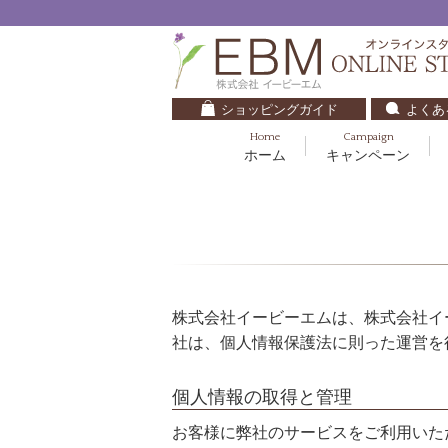
ショッピングガイド
よくあ
Home
Campaign
ホーム
キャンペーン
くすみ・透明感
基礎化粧品
キッズ・ベビー
クレンジング
ブルームオーラ.
毛穴・ニキビ
健美食品
30代
化粧水
ナチュラルバイブレーション.2
ダイエット・すっきり
パック
マザーズエンブレイス
ベースメイク
株式会社イービーエムは、株式会社イ
リップケア
ローズガルヴァーニ
社は、個人情報保護法に則った運営を
E.E
個人情報の取得と管理
マーヴェラティ
お客様に弊社のサービスをご利用いた
セロトニン