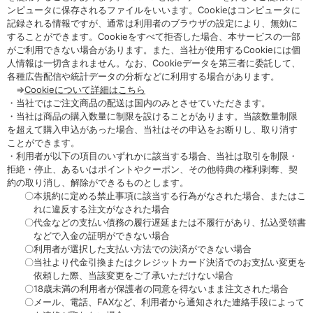
ンピュータに保存されるファイルをいいます。Cookieはコンピュータに
記録される情報ですが、通常は利用者のブラウザの設定により、無効に
することができます。Cookieをすべて拒否した場合、本サービスの一部
がご利用できない場合があります。また、当社が使用するCookieには個
人情報は一切含まれません。なお、Cookieデータを第三者に委託して、
各種広告配信や統計データの分析などに利用する場合があります。
⇒
Cookieについて詳細はこちら
・当社ではご注文商品の配送は国内のみとさせていただきます。
・当社は商品の購入数量に制限を設けることがあります。当該数量制限
を超えて購入申込があった場合、当社はその申込をお断りし、取り消す
ことができます。
・利用者が以下の項目のいずれかに該当する場合、当社は取引を制限・
拒絶・停止、あるいはポイントやクーポン、その他特典の権利剥奪、契
約の取り消し、解除ができるものとします。
〇本規約に定める禁止事項に該当する行為がなされた場合、またはこ
れに違反する注文がなされた場合
〇代金などの支払い債務の履行遅延または不履行があり、払込受領書
などで入金の証明ができない場合
〇利用者が選択した支払い方法での決済ができない場合
〇当社より代金引換またはクレジットカード決済でのお支払い変更を
依頼した際、当該変更をご了承いただけない場合
〇18歳未満の利用者が保護者の同意を得ないまま注文された場合
〇メール、電話、FAXなど、利用者から通知された連絡手段によって