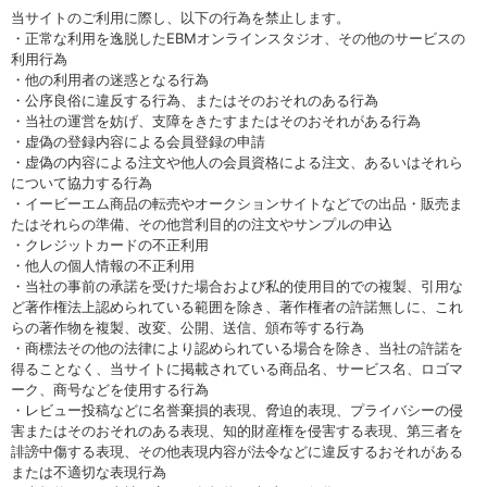
当サイトのご利用に際し、以下の行為を禁止します。
・正常な利用を逸脱したEBMオンラインスタジオ、その他のサービスの
利用行為
・他の利用者の迷惑となる行為
・公序良俗に違反する行為、またはそのおそれのある行為
・当社の運営を妨げ、支障をきたすまたはそのおそれがある行為
・虚偽の登録内容による会員登録の申請
・虚偽の内容による注文や他人の会員資格による注文、あるいはそれら
について協力する行為
・イービーエム商品の転売やオークションサイトなどでの出品・販売ま
たはそれらの準備、その他営利目的の注文やサンプルの申込
・クレジットカードの不正利用
・他人の個人情報の不正利用
・当社の事前の承諾を受けた場合および私的使用目的での複製、引用な
ど著作権法上認められている範囲を除き、著作権者の許諾無しに、これ
らの著作物を複製、改変、公開、送信、頒布等する行為
・商標法その他の法律により認められている場合を除き、当社の許諾を
得ることなく、当サイトに掲載されている商品名、サービス名、ロゴマ
ーク、商号などを使用する行為
・レビュー投稿などに名誉棄損的表現、脅迫的表現、プライバシーの侵
害またはそのおそれのある表現、知的財産権を侵害する表現、第三者を
誹謗中傷する表現、その他表現内容が法令などに違反するおそれがある
または不適切な表現行為