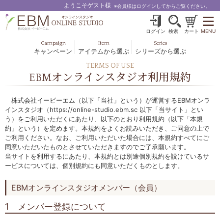
ようこそゲスト様
※会員様はログインしてからご覧ください。
ログイン
検索
カート
MENU
Campaign
Item
Series
キャンペーン
アイテムから選ぶ
シリーズから選ぶ
基礎化粧品
ボディケア
TERMS OF USE
ブルームオーラ.
EBMオンラインスタジオ利用規約
ヘア＆スカルプ
健美食品
メイクアップ
グッズ・その他
EBM ES
株式会社イービーエム（以下「当社」という）が運営するEBMオンラ
インスタジオ（https://online-studio.ebm.sc 以下「当サイト」とい
ルナゾーム
う）をご利用いただくにあたり、以下のとおり利用規約（以下「本規
約」という）を定めます。本規約をよくお読みいただき、ご同意の上で
ナチュラルバイブレーション.28
ご利用ください。なお、ご利用いただいた場合には、本規約すべてにご
同意いただいたものとさせていただきますのでご了承願います。
アクアイーズ
当サイトを利用するにあたり、本規約とは別途個別規約を設けているサ
ービスについては、個別規約にも同意いただくものとします。
フェミリカ
EBMオンラインスタジオメンバー（会員）
マザーズエンブレイス
1 メンバー登録について
SAVC