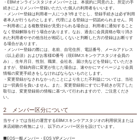
・EBMオンラインスタジオメンバーとは、本規約に同意の上、所定の手
続きによりメンバー登録いただいた個人の利用者をいいます。
ラボライン
・メンバー登録は利用者一人につき1件までとし、登録手続きは必ず利用
者本人が行うものとします。代理による登録は一切認められません。同
ローズガルヴァーニ
一利用者による複数登録が見受けられる場合は、利用者に通知すること
なく登録解除を行う場合があります。なお、過去に会員資格が取り消さ
アールジー
れた利用者やその他当社が相応しくないと判断した方の登録はお断りす
る場合があります。
ミライワ
・メンバー登録の際には、名前、自宅住所、電話番号、メールアドレス
（以上必須）およびお客様ID番号（現EBMスキンケアスタジオ会員の
み）、生年月日、性別、職業、会社名、届け先などを登録していただき
E.E
ますが、登録内容に変更が生じた場合は、速やかにマイページより会員
情報の変更手続きをしなければならないものとします。
セブンセンシズ
・変更登録がなされなかったことにより生じた不利益については、当社
は一切責任を負いません。また、変更登録前にすでに手続きが完了した
ヘアラスター
取引は、変更登録前の情報に基づいて行われますので、ご注意くださ
い。
マーヴェラティ
2 メンバー区分について
太古の記憶
当サイトでは当社の運営するEBMスキンケアスタジオの利用状況または
来店経験の有無により、以下のメンバー区分を設けています。
美容機器
■EOS一般メンバー・EOS VIPメンバー