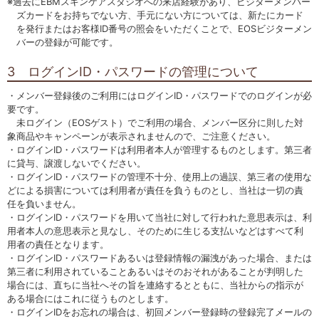
※過去にEBMスキンケアスタジオへの来店経験があり、ビジターメンバー
ズカードをお持ちでない方、手元にない方については、新たにカード
を発行またはお客様ID番号の照会をいただくことで、EOSビジターメン
バーの登録が可能です。
3 ログインID・パスワードの管理について
・メンバー登録後のご利用にはログインID・パスワードでのログインが必
要です。
未ログイン（EOSゲスト）でご利用の場合、メンバー区分に則した対
象商品やキャンペーンが表示されませんので、ご注意ください。
・ログインID・パスワードは利用者本人が管理するものとします。第三者
に貸与、譲渡しないでください。
・ログインID・パスワードの管理不十分、使用上の過誤、第三者の使用な
どによる損害については利用者が責任を負うものとし、当社は一切の責
任を負いません。
・ログインID・パスワードを用いて当社に対して行われた意思表示は、利
用者本人の意思表示と見なし、そのために生じる支払いなどはすべて利
用者の責任となります。
・ログインID・パスワードあるいは登録情報の漏洩があった場合、または
第三者に利用されていることあるいはそのおそれがあることが判明した
場合には、直ちに当社へその旨を連絡するとともに、当社からの指示が
ある場合にはこれに従うものとします。
・ログインIDをお忘れの場合は、初回メンバー登録時の登録完了メールの