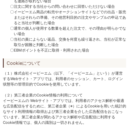
も連絡が取れない場合
〇注文に関する当社からの問い合わせに回答いただけない場合
〇イービーエム商品の転売やオークションサイトなどでの出品・販売
またはそれらの準備、その他営利目的の注文やサンプルの申込であ
ると当社が判断した場合
〇通常の個人が使用する数量を超えた注文で、その理由が明らかでな
い場合
〇当社の責によらない返品、交換を何度も繰り返され、当社が正常な
取引が困難と判断した場合
〇EBMポイントを不正に取得・利用された場合
Cookieについて
（１）株式会社イービーエム（以下、「イービーエム」という）が運営
するWebサイト・アプリでは、利用者のセッション、カート、ログイン
状態等の管理目的でCookieを使用しています。
（２）第三者企業のCookie情報の利用について
イービーエムの Webサイト・アプリでは、利用者のアクセス解析や最適
な広告配信をするために、第三者企業（※）によるCookieを用いた統計的
なサイト利用情報の取得および第三者企業を介した広告配信をおこなっ
ています。第三者企業が関わるアクセス解析や広告配信に利用する
Cookie情報では、個人の識別は一切されません。