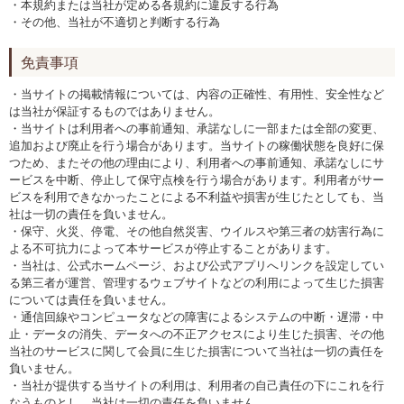
・本規約または当社が定める各規約に違反する行為
・その他、当社が不適切と判断する行為
免責事項
・当サイトの掲載情報については、内容の正確性、有用性、安全性など
は当社が保証するものではありません。
・当サイトは利用者への事前通知、承諾なしに一部または全部の変更、
追加および廃止を行う場合があります。当サイトの稼働状態を良好に保
つため、またその他の理由により、利用者への事前通知、承諾なしにサ
ービスを中断、停止して保守点検を行う場合があります。利用者がサー
ビスを利用できなかったことによる不利益や損害が生じたとしても、当
社は一切の責任を負いません。
・保守、火災、停電、その他自然災害、ウイルスや第三者の妨害行為に
よる不可抗力によって本サービスが停止することがあります。
・当社は、公式ホームページ、および公式アプリへリンクを設定してい
る第三者が運営、管理するウェブサイトなどの利用によって生じた損害
については責任を負いません。
・通信回線やコンピュータなどの障害によるシステムの中断・遅滞・中
止・データの消失、データへの不正アクセスにより生じた損害、その他
当社のサービスに関して会員に生じた損害について当社は一切の責任を
負いません。
・当社が提供する当サイトの利用は、利用者の自己責任の下にこれを行
なうものとし、当社は一切の責任を負いません。