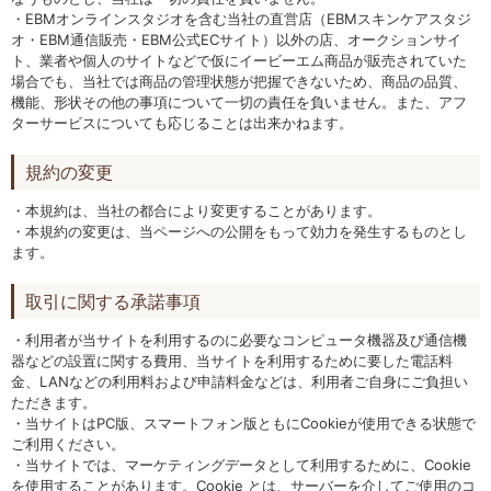
・EBMオンラインスタジオを含む当社の直営店（EBMスキンケアスタジ
オ・EBM通信販売・EBM公式ECサイト）以外の店、オークションサイ
ト、業者や個人のサイトなどで仮にイービーエム商品が販売されていた
場合でも、当社では商品の管理状態が把握できないため、商品の品質、
機能、形状その他の事項について一切の責任を負いません。また、アフ
ターサービスについても応じることは出来かねます。
規約の変更
・本規約は、当社の都合により変更することがあります。
・本規約の変更は、当ページへの公開をもって効力を発生するものとし
ます。
取引に関する承諾事項
・利用者が当サイトを利用するのに必要なコンピュータ機器及び通信機
器などの設置に関する費用、当サイトを利用するために要した電話料
金、LANなどの利用料および申請料金などは、利用者ご自身にご負担い
ただきます。
・当サイトはPC版、スマートフォン版ともにCookieが使用できる状態で
ご利用ください。
・当サイトでは、マーケティングデータとして利用するために、Cookie
を使用することがあります。Cookie とは、サーバーを介してご使用のコ