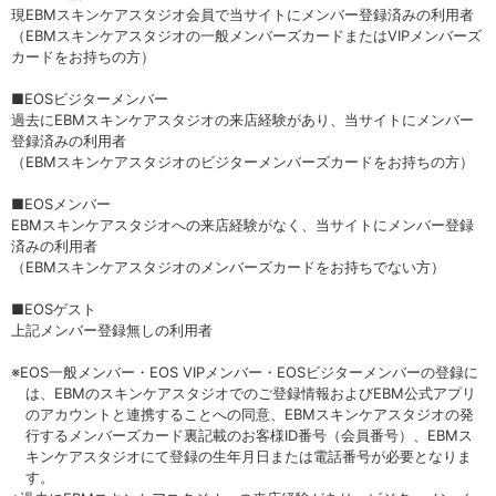
セロトニン
現EBMスキンケアスタジオ会員で当サイトにメンバー登録済みの利用者
（EBMスキンケアスタジオの一般メンバーズカードまたはVIPメンバーズ
スカイズグレース
カードをお持ちの方）
野の花グッズ
■EOSビジターメンバー
過去にEBMスキンケアスタジオの来店経験があり、当サイトにメンバー
登録済みの利用者
スキンケアチケット
（EBMスキンケアスタジオのビジターメンバーズカードをお持ちの方）
オンラインレッスンチケット
■EOSメンバー
EBMスキンケアスタジオへの来店経験がなく、当サイトにメンバー登録
Lifest.(ライフェスト）
済みの利用者
（EBMスキンケアスタジオのメンバーズカードをお持ちでない方）
■EOSゲスト
上記メンバー登録無しの利用者
※EOS一般メンバー・EOS VIPメンバー・EOSビジターメンバーの登録に
は、EBMのスキンケアスタジオでのご登録情報およびEBM公式アプリ
のアカウントと連携することへの同意、EBMスキンケアスタジオの発
行するメンバーズカード裏記載のお客様ID番号（会員番号）、EBMス
キンケアスタジオにて登録の生年月日または電話番号が必要となりま
す。