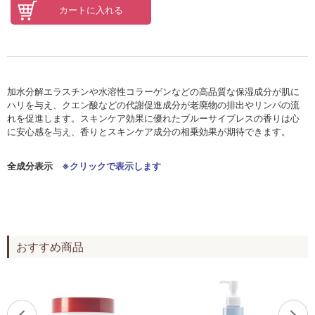
セロトニン
スカイズグレース
野の花グッズ
スキンケアチケット
加水分解エラスチンや水溶性コラーゲンなどの高品質な保湿成分が肌に
ハリを与え、クエン酸などの代謝促進成分が老廃物の排出やリンパの流
れを促進します。スキンケア効果に優れたブルーサイプレスの香りは心
オンラインレッスンチケット
に安心感を与え、香りとスキンケア成分の相乗効果が期待できます。
Lifest.(ライフェスト）
全成分表示
※クリックで表示します
おすすめ商品