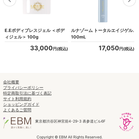
E.Eボディブレスジェル ＜ボデ
ルナゾーム トータルエイジゲル.
ィジェル＞ 100g
100mL
33,000
17,050
)
円(税込)
円(税込)
会社概要
プライバシーポリシー
特定商取引法に基づく表記
サイト利用規約
ショッピングガイド
よくあるご質問
東京都渋谷区神宮前4-29-3 表参道ビル6F
Copyright © EBM All Rights Reserved.