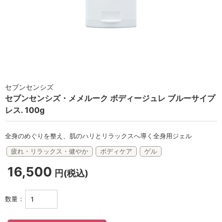
ラボライン
ローズガルヴァーニ
アールジー
ミライワ
セブンセンシズ
セブンセンシズ・メメルーク ボディージュレ ブルーサイプ
E.E
レス. 100g
セブンセンシズ
全身のめぐりを整え、肌のハリとリラックスへ導く全身用ジェル
ヘアラスター
疲れ・リラックス・健やか
ボディケア
ゲル
マーヴェラティ
16,500
円(税込)
太古の記憶
数量：
美容機器