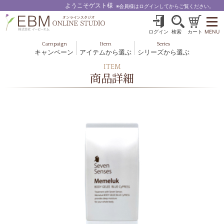
ようこそゲスト様
※会員様はログインしてからご覧ください。
ログイン
検索
カート
MENU
Campaign
Item
Series
キャンペーン
アイテムから選ぶ
シリーズから選ぶ
基礎化粧品
ボディケア
ITEM
ブルームオーラ.
商品詳細
ヘア＆スカルプ
健美食品
メイクアップ
グッズ・その他
EBM ES
ルナゾーム
ナチュラルバイブレーション.28
アクアイーズ
フェミリカ
マザーズエンブレイス
SAVC