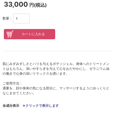
セロトニン
33,000
円(税込)
スカイズグレース
数量：
野の花グッズ
スキンケアチケット
オンラインレッスンチケット
Lifest.(ライフェスト）
肌にみずみずしさとハリを与えるボディジェル。身体へのトリートメン
トはもちろん、深いやすらぎを与えて心をおだやかにし、ゼラニウム油
の働きで心身の深いリラックスを誘います。
ご使用方法：
適量を、顔や身体の気になる部分に、マッサージするようにゆっくりと
なじませてください。
全成分表示
※クリックで表示します