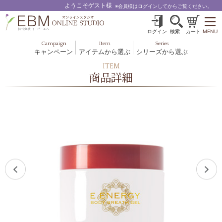
ようこそゲスト様
※会員様はログインしてからご覧ください。
ログイン
検索
カート
MENU
Campaign
Item
Series
キャンペーン
アイテムから選ぶ
シリーズから選ぶ
基礎化粧品
ボディケア
ITEM
ブルームオーラ.
商品詳細
ヘア＆スカルプ
健美食品
メイクアップ
グッズ・その他
EBM ES
ルナゾーム
ナチュラルバイブレーション.28
アクアイーズ
フェミリカ
マザーズエンブレイス
SAVC