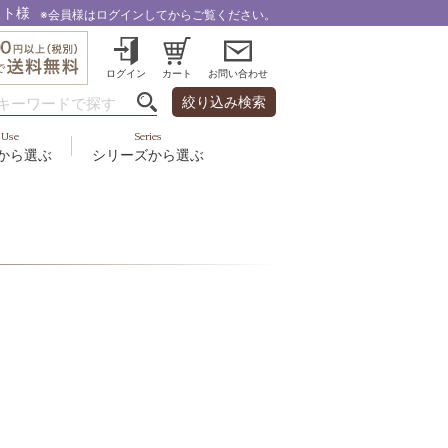
スト様
※会員様はログインしてからご覧ください。
ログイン
カート
お問い合わせ
絞り込み検索
Use
Series
から選ぶ
シリーズから選ぶ
・乾燥
＆スカルプ
液
ルナゾーム
み・引締め・冷え
ズ・その他
代以上
ル
フェミリカ
頭皮
ラボライン
ケア
向け
ミライワ
ヘアラスター
美容機器
野の花グッズ