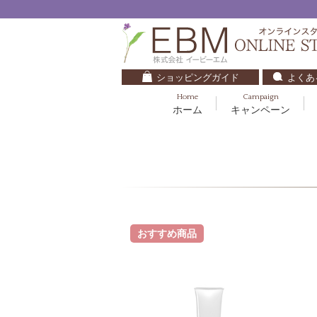
ショッピングガイド
よくあ
Home
Campaign
ホーム
キャンペーン
くすみ・透明感
基礎化粧品
キッズ・ベビー
クレンジング
ブルームオーラ.
毛穴・ニキビ
健美食品
30代
化粧水
ナチュラルバイブレーション.2
ダイエット・すっきり
パック
マザーズエンブレイス
ベースメイク
リップケア
ローズガルヴァーニ
おすすめ商品
E.E
マーヴェラティ
セロトニン