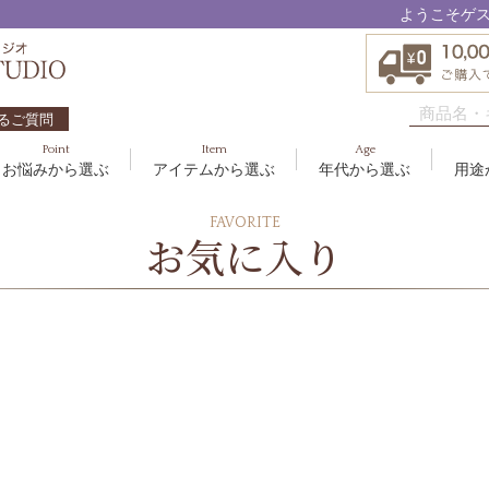
ようこそゲ
るご質問
Point
Item
Age
お悩みから選ぶ
アイテムから選ぶ
年代から選ぶ
用途
ハリ・たるみ
ボディケア
10代
洗顔料
敏感
ヘア
20代
美容
FAVORITE
EBM ES
お気に入り
エイジングケア
メイクアップ
40代
クリーム
むく
グッ
50
オイ
8
アクアイーズ
疲れ・リラックス・健やか
ゲル
髪・
UV
SAVC
ポイントメイク
アイ
ブラシ
男性
アールジー
セブンセンシズ
太古の記憶
スカイズグレース