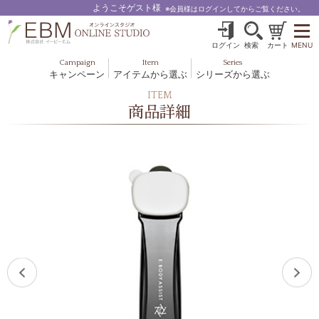
ようこそゲスト様
※会員様はログインしてからご覧ください。
ログイン
検索
カート
MENU
Campaign
Item
Series
キャンペーン
アイテムから選ぶ
シリーズから選ぶ
基礎化粧品
ボディケア
ITEM
ブルームオーラ.
商品詳細
ヘア＆スカルプ
健美食品
メイクアップ
グッズ・その他
EBM ES
ルナゾーム
ナチュラルバイブレーション.28
アクアイーズ
フェミリカ
マザーズエンブレイス
SAVC