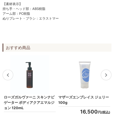
【素材表示】
持ち手・ヘッド部：ABS樹脂
アーム部：PC樹脂
ぬりプレート・ブラシ：エラストマー
おすすめ商品
ローズガルヴァーニ スキンナビ
マザーズエンブレイス ジェリー
ゲーター ボディアクアエマルジ
100g
ョン 120mL
16,500
)
円(税込)