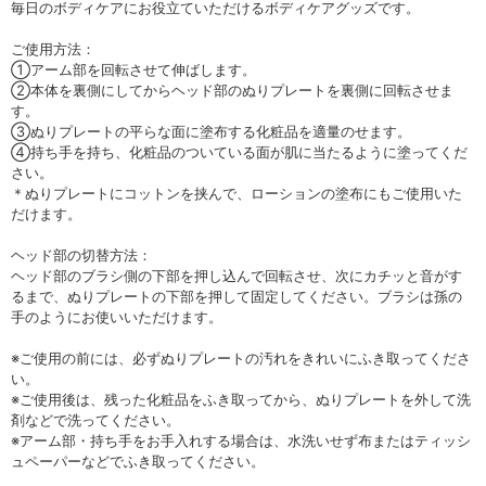
毎日のボディケアにお役立ていただけるボディケアグッズです。
ご使用方法：
①アーム部を回転させて伸ばします。
②本体を裏側にしてからヘッド部のぬりプレートを裏側に回転させま
す。
③ぬりプレートの平らな面に塗布する化粧品を適量のせます。
④持ち手を持ち、化粧品のついている面が肌に当たるように塗ってくだ
さい。
＊ぬりプレートにコットンを挟んで、ローションの塗布にもご使用いた
だけます。
ヘッド部の切替方法：
ヘッド部のブラシ側の下部を押し込んで回転させ、次にカチッと音がす
るまで、ぬりプレートの下部を押して固定してください。ブラシは孫の
手のようにお使いいただけます。
※ご使用の前には、必ずぬりプレートの汚れをきれいにふき取ってくださ
い。
※ご使用後は、残った化粧品をふき取ってから、ぬりプレートを外して洗
剤などで洗ってください。
※アーム部・持ち手をお手入れする場合は、水洗いせず布またはティッシ
ュペーパーなどでふき取ってください。