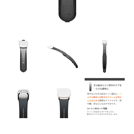
ラボライン
ローズガルヴァーニ
アールジー
ミライワ
E.E
セブンセンシズ
ヘアラスター
マーヴェラティ
太古の記憶
美容機器