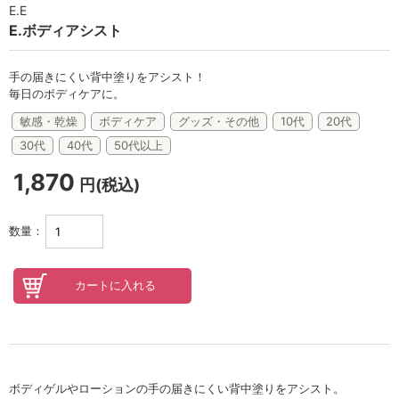
セロトニン
E.E
E.ボディアシスト
スカイズグレース
野の花グッズ
手の届きにくい背中塗りをアシスト！
毎日のボディケアに。
スキンケアチケット
敏感・乾燥
ボディケア
グッズ・その他
10代
20代
30代
40代
50代以上
オンラインレッスンチケット
1,870
円(税込)
Lifest.(ライフェスト）
数量：
ボディゲルやローションの手の届きにくい背中塗りをアシスト。