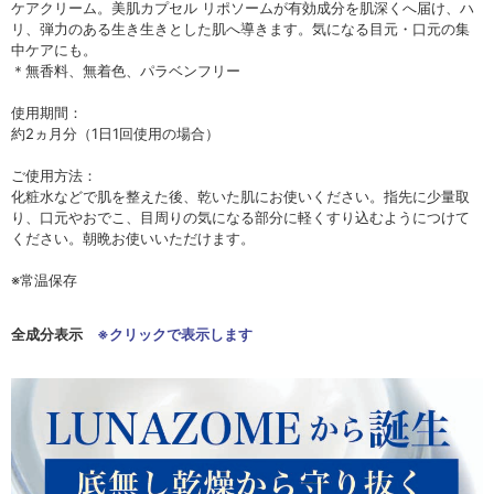
ケアクリーム。美肌カプセル リポソームが有効成分を肌深くへ届け、ハ
リ、弾力のある生き生きとした肌へ導きます。気になる目元・口元の集
中ケアにも。
＊無香料、無着色、パラベンフリー
使用期間：
約2ヵ月分（1日1回使用の場合）
ご使用方法：
化粧水などで肌を整えた後、乾いた肌にお使いください。指先に少量取
り、口元やおでこ、目周りの気になる部分に軽くすり込むようにつけて
ください。朝晩お使いいただけます。
※常温保存
全成分表示
※クリックで表示します