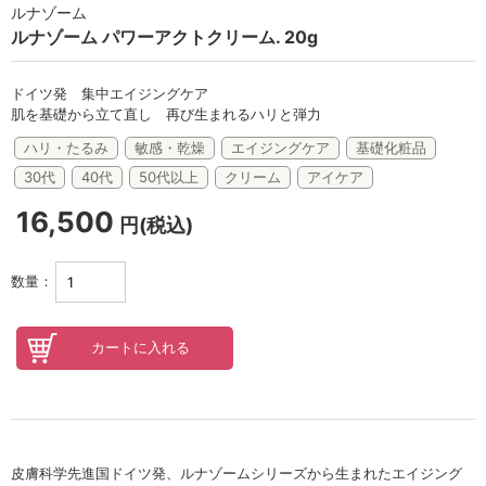
セロトニン
ルナゾーム
ルナゾーム パワーアクトクリーム. 20g
スカイズグレース
野の花グッズ
ドイツ発 集中エイジングケア
肌を基礎から立て直し 再び生まれるハリと弾力
スキンケアチケット
ハリ・たるみ
敏感・乾燥
エイジングケア
基礎化粧品
30代
40代
50代以上
クリーム
アイケア
オンラインレッスンチケット
16,500
円(税込)
Lifest.(ライフェスト）
数量：
皮膚科学先進国ドイツ発、ルナゾームシリーズから生まれたエイジング