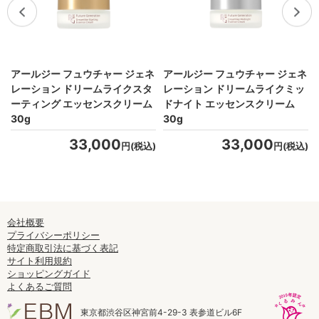
ー
アールジー フュウチャー ジェネ
アールジー フュウチャー ジェネ
レーション ドリームライクスタ
レーション ドリームライクミッ
ーティング エッセンスクリーム
ドナイト エッセンスクリーム
)
30g
30g
33,000
33,000
円(税込)
円(税込)
会社概要
プライバシーポリシー
特定商取引法に基づく表記
サイト利用規約
ショッピングガイド
よくあるご質問
東京都渋谷区神宮前4-29-3 表参道ビル6F