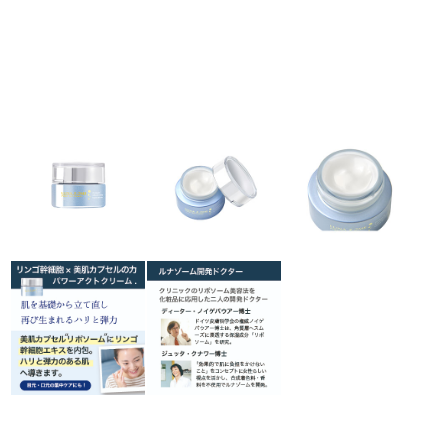
ラボライン
ローズガルヴァーニ
アールジー
ミライワ
E.E
セブンセンシズ
ヘアラスター
マーヴェラティ
太古の記憶
美容機器