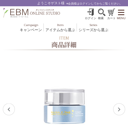
ようこそゲスト様
※会員様はログインしてからご覧ください。
ログイン
検索
カート
MENU
Campaign
Item
Series
キャンペーン
アイテムから選ぶ
シリーズから選ぶ
基礎化粧品
ボディケア
ITEM
ブルームオーラ.
商品詳細
ヘア＆スカルプ
健美食品
メイクアップ
グッズ・その他
EBM ES
ルナゾーム
ナチュラルバイブレーション.28
アクアイーズ
フェミリカ
マザーズエンブレイス
SAVC