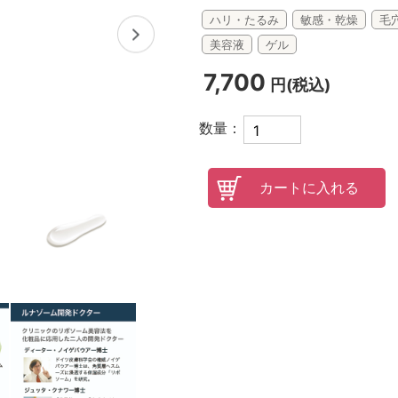
ハリ・たるみ
敏感・乾燥
毛
オンラインレッスンチケット
美容液
ゲル
7,700
円(税込)
数量：