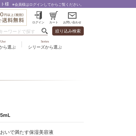
スト様
※会員様はログインしてからご覧ください。
ログイン
カート
お問い合わせ
絞り込み検索
Use
Series
から選ぶ
シリーズから選ぶ
・乾燥
＆スカルプ
液
ルナゾーム
み・引締め・冷え
ズ・その他
代以上
ル
フェミリカ
頭皮
ラボライン
ケア
向け
ミライワ
ヘアラスター
5mL
美容機器
おいで満たす保湿美容液
野の花グッズ