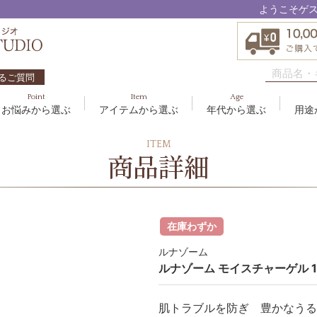
ようこそゲ
るご質問
Point
Item
Age
お悩みから選ぶ
アイテムから選ぶ
年代から選ぶ
用途
ハリ・たるみ
ボディケア
10代
洗顔料
敏感
ヘア
20代
美容
ITEM
EBM ES
商品詳細
エイジングケア
メイクアップ
40代
クリーム
むく
グッ
50
オイ
8
アクアイーズ
疲れ・リラックス・健やか
ゲル
髪・
UV
SAVC
ポイントメイク
アイ
在庫わずか
ブラシ
男性
アールジー
ルナゾーム
セブンセンシズ
ルナゾーム モイスチャーゲル 1
太古の記憶
肌トラブルを防ぎ 豊かなうる
スカイズグレース