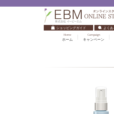
ショッピングガイド
よくあ
Home
Campaign
ホーム
キャンペーン
くすみ・透明感
基礎化粧品
キッズ・ベビー
クレンジング
ブルームオーラ.
毛穴・ニキビ
健美食品
30代
化粧水
ナチュラルバイブレーション.2
ダイエット・すっきり
パック
マザーズエンブレイス
ベースメイク
リップケア
ローズガルヴァーニ
E.E
マーヴェラティ
セロトニン