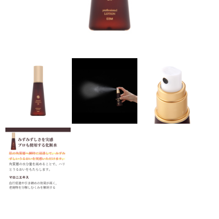
ラボライン
ローズガルヴァーニ
アールジー
ミライワ
E.E
セブンセンシズ
ヘアラスター
マーヴェラティ
太古の記憶
美容機器