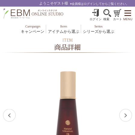
ようこそゲスト様
※会員様はログインしてからご覧ください。
ログイン
検索
カート
MENU
Campaign
Item
Series
キャンペーン
アイテムから選ぶ
シリーズから選ぶ
基礎化粧品
ボディケア
ITEM
ブルームオーラ.
商品詳細
ヘア＆スカルプ
健美食品
メイクアップ
グッズ・その他
EBM ES
ルナゾーム
ナチュラルバイブレーション.28
アクアイーズ
フェミリカ
マザーズエンブレイス
SAVC