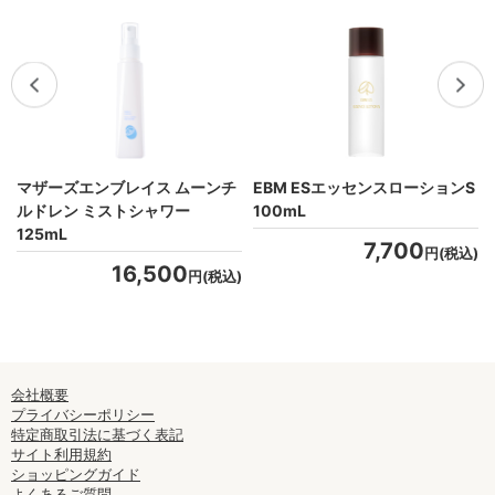
マザーズエンブレイス ムーンチ
EBM ESエッセンスローションS
ルドレン ミストシャワー
100mL
)
125mL
7,700
円(税込)
16,500
円(税込)
会社概要
プライバシーポリシー
特定商取引法に基づく表記
サイト利用規約
ショッピングガイド
よくあるご質問