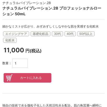
セロトニン
ナチュラルバイブレーション.28
ナチュラルバイブレーション.28 プロフェッショナルロー
スカイズグレース
ション 50mL
野の花グッズ
細かなミストが広がり、みずみずしくしなやかな肌を実感する化粧水
スキンケアチケット
エイジングケア
基礎化粧品
30代
40代
50代以上
化粧水
オンラインレッスンチケット
11,000
円(税込)
Lifest.(ライフェスト）
数量：
独自の技術で水を微粒子化した天然活性水を配合。肌の角質層へ瞬時に