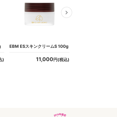
g
EBM ESスキンクリームS 100g
おまとめ特別価格
EBM ESスキンクリーム
11,000
3個セット
込)
円(税込)
通常価格 33,00
2
キャンペーン価格