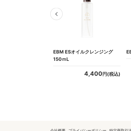
オーラ.フローティミス
EBM ESオイルクレンジング
E
L
150ｍL
13,200
4,400
円(税込)
円(税込)
会社概要
プライバシーポリシー
特定商取引