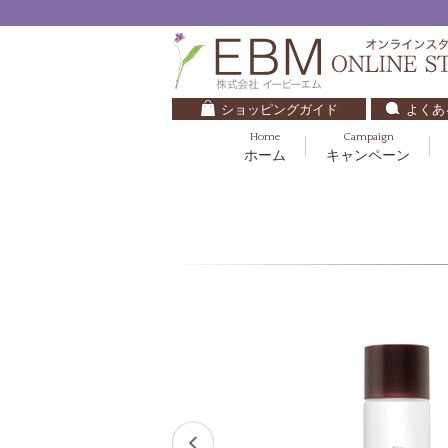
ショッピングガイド
よくあ
Home
Campaign
ホーム
キャンペーン
くすみ・透明感
基礎化粧品
キッズ・ベビー
クレンジング
ブルームオーラ.
毛穴・ニキビ
健美食品
30代
化粧水
ナチュラルバイブレーション.2
ダイエット・すっきり
パック
マザーズエンブレイス
ベースメイク
リップケア
ローズガルヴァーニ
E.E
マーヴェラティ
セロトニン