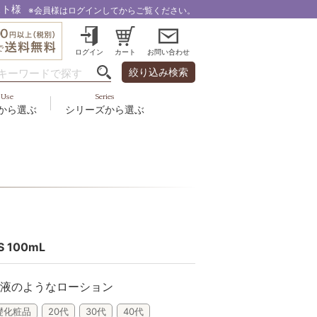
スト様
※会員様はログインしてからご覧ください。
ログイン
カート
お問い合わせ
絞り込み検索
Use
Series
から選ぶ
シリーズから選ぶ
・乾燥
＆スカルプ
液
ルナゾーム
み・引締め・冷え
ズ・その他
代以上
ル
フェミリカ
頭皮
ラボライン
ケア
向け
ミライワ
 100mL
ヘアラスター
液のようなローション
美容機器
礎化粧品
20代
30代
40代
野の花グッズ