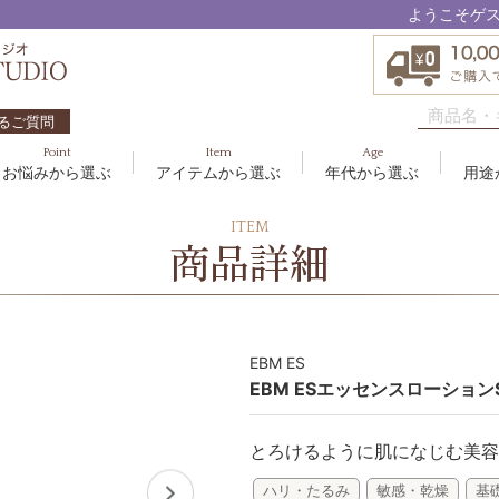
ようこそゲ
るご質問
Point
Item
Age
お悩みから選ぶ
アイテムから選ぶ
年代から選ぶ
用途
ハリ・たるみ
ボディケア
10代
洗顔料
敏感
ヘア
20代
美容
ITEM
EBM ES
商品詳細
エイジングケア
メイクアップ
40代
クリーム
むく
グッ
50
オイ
8
アクアイーズ
疲れ・リラックス・健やか
ゲル
髪・
UV
SAVC
ポイントメイク
アイ
ブラシ
男性
EBM ES
アールジー
EBM ESエッセンスローションS
セブンセンシズ
とろけるように肌になじむ美容
太古の記憶
ハリ・たるみ
敏感・乾燥
基
スカイズグレース