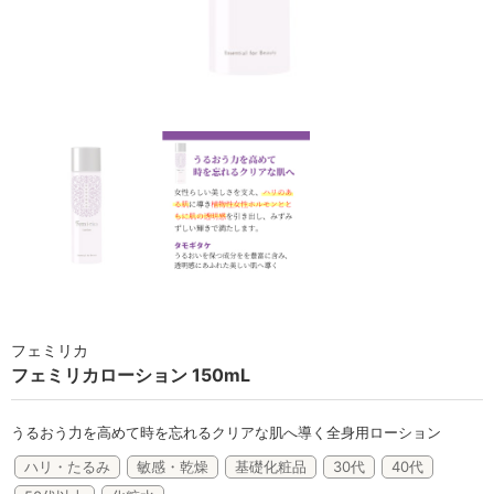
ラボライン
ローズガルヴァーニ
アールジー
ミライワ
E.E
セブンセンシズ
ヘアラスター
フェミリカ
マーヴェラティ
フェミリカローション 150mL
太古の記憶
うるおう力を高めて時を忘れるクリアな肌へ導く全身用ローション
美容機器
ハリ・たるみ
敏感・乾燥
基礎化粧品
30代
40代