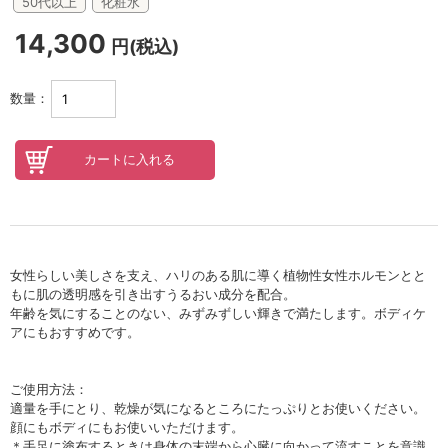
セロトニン
50代以上
化粧水
14,300
スカイズグレース
円(税込)
野の花グッズ
数量：
スキンケアチケット
オンラインレッスンチケット
Lifest.(ライフェスト）
女性らしい美しさを支え、ハリのある肌に導く植物性女性ホルモンとと
もに肌の透明感を引き出すうるおい成分を配合。
年齢を気にすることのない、みずみずしい輝きで満たします。ボディケ
アにもおすすめです。
ご使用方法：
適量を手にとり、乾燥が気になるところにたっぷりとお使いください。
顔にもボディにもお使いいただけます。
＊手足に塗布するときは身体の末端から心臓に向かって流すことを意識