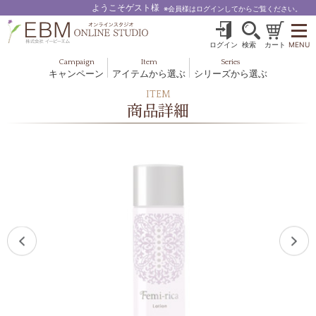
ようこそゲスト様
※会員様はログインしてからご覧ください。
ログイン
検索
カート
MENU
Campaign
Item
Series
キャンペーン
アイテムから選ぶ
シリーズから選ぶ
基礎化粧品
ボディケア
ITEM
ブルームオーラ.
商品詳細
ヘア＆スカルプ
健美食品
メイクアップ
グッズ・その他
EBM ES
ルナゾーム
ナチュラルバイブレーション.28
アクアイーズ
フェミリカ
マザーズエンブレイス
SAVC