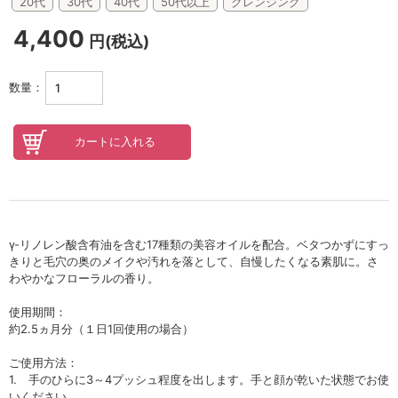
セロトニン
20代
30代
40代
50代以上
クレンジング
4,400
スカイズグレース
円(税込)
野の花グッズ
数量：
スキンケアチケット
オンラインレッスンチケット
Lifest.(ライフェスト）
γ-リノレン酸含有油を含む17種類の美容オイルを配合。ベタつかずにすっ
きりと毛穴の奥のメイクや汚れを落として、自慢したくなる素肌に。さ
わやかなフローラルの香り。
使用期間：
約2.5ヵ月分（１日1回使用の場合）
ご使用方法：
1. 手のひらに3～4プッシュ程度を出します。手と顔が乾いた状態でお使
いください。