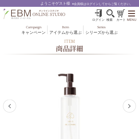
ようこそゲスト様
※会員様はログインしてからご覧ください。
ログイン
検索
カート
MENU
Campaign
Item
Series
キャンペーン
アイテムから選ぶ
シリーズから選ぶ
基礎化粧品
ボディケア
ITEM
ブルームオーラ.
商品詳細
ヘア＆スカルプ
健美食品
メイクアップ
グッズ・その他
EBM ES
ルナゾーム
ナチュラルバイブレーション.28
アクアイーズ
フェミリカ
マザーズエンブレイス
SAVC