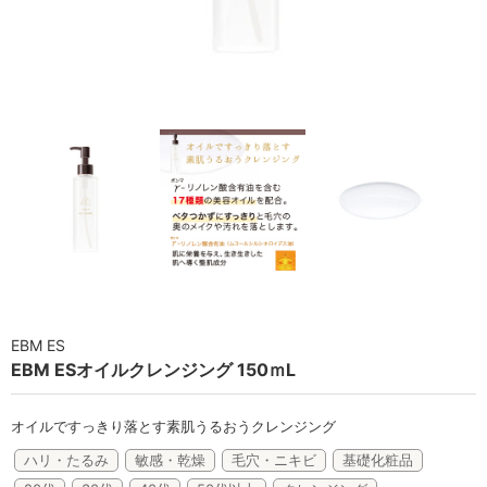
ラボライン
ローズガルヴァーニ
アールジー
ミライワ
E.E
セブンセンシズ
ヘアラスター
EBM ES
マーヴェラティ
EBM ESオイルクレンジング 150ｍL
太古の記憶
オイルですっきり落とす素肌うるおうクレンジング
美容機器
ハリ・たるみ
敏感・乾燥
毛穴・ニキビ
基礎化粧品