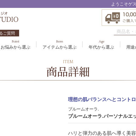
ようこそゲ
るご質問
Point
Item
Age
お悩みから選ぶ
アイテムから選ぶ
年代から選ぶ
用途
ハリ・たるみ
ボディケア
10代
洗顔料
敏感
ヘア
20代
美容
ITEM
EBM ES
商品詳細
エイジングケア
メイクアップ
40代
クリーム
むく
グッ
50
オイ
8
アクアイーズ
疲れ・リラックス・健やか
ゲル
髪・
UV
SAVC
ポイントメイク
アイ
ブラシ
男性
理想の肌バランスへとコントロ
アールジー
ブルームオーラ.
セブンセンシズ
ブルームオーラ.パーソナルエッ
太古の記憶
ハリと弾力のある肌へ導く美容
スカイズグレース