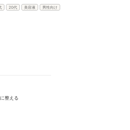
代
20代
美容液
男性向け
Lifest.(ライフェスト）
に整える