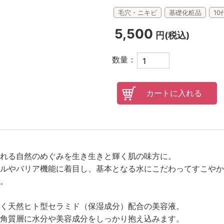
毛穴・ニキビ
基礎化粧品
10
オンラインレッスンチケット
5,500
円(税込)
数量：
れる自然のめぐみを生き生きと輝く肌の味方に。
ルやバリア機能に着目し、基本となる水にこだわってすこやか
。
く天然ヒト型セラミド（保湿成分）配合の美容液。
角質層に水分や美容成分をしっかり抱え込みます。