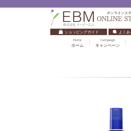
ショッピングガイド
よくあ
Home
Campaign
ホーム
キャンペーン
くすみ・透明感
基礎化粧品
キッズ・ベビー
クレンジング
ブルームオーラ.
毛穴・ニキビ
健美食品
30代
化粧水
ナチュラルバイブレーション.2
ダイエット・すっきり
パック
マザーズエンブレイス
ベースメイク
リップケア
ローズガルヴァーニ
E.E
マーヴェラティ
セロトニン