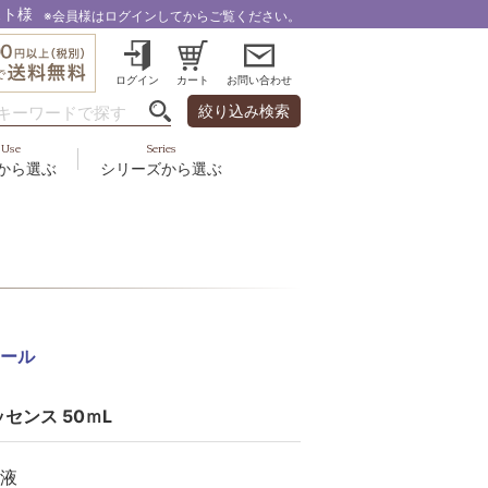
スト様
※会員様はログインしてからご覧ください。
ログイン
カート
お問い合わせ
絞り込み検索
Use
Series
から選ぶ
シリーズから選ぶ
・乾燥
＆スカルプ
液
ルナゾーム
み・引締め・冷え
ズ・その他
代以上
ル
フェミリカ
頭皮
ラボライン
ケア
向け
ール
ミライワ
ヘアラスター
センス 50ｍL
美容機器
液
野の花グッズ