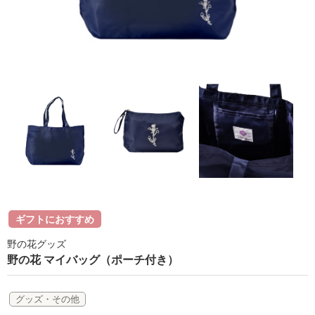
ラボライン
ローズガルヴァーニ
アールジー
ミライワ
E.E
セブンセンシズ
ヘアラスター
ギフトにおすすめ
マーヴェラティ
野の花グッズ
太古の記憶
野の花 マイバッグ（ポーチ付き）
美容機器
グッズ・その他