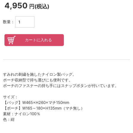
セロトニン
4,950
円(税込)
スカイズグレース
数量：
野の花グッズ
スキンケアチケット
オンラインレッスンチケット
Lifest.(ライフェスト）
すみれの刺繍を施したナイロン製バッグ。
ポーチ収納型で持ち運びにも便利です。
ポーチのファスナーの持ち手にはスナップボタンが付いています。
サイズ：
【バッグ】W465×H260×マチ150mm
【ポーチ】W165～180×H135mm（マチ無し）
素材：ナイロン100％
色：紺