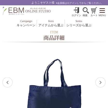
ようこそゲスト様
※会員様はログインしてからご覧ください。
ログイン
検索
カート
MENU
Campaign
Item
Series
キャンペーン
アイテムから選ぶ
シリーズから選ぶ
基礎化粧品
ボディケア
ITEM
ブルームオーラ.
商品詳細
ヘア＆スカルプ
健美食品
メイクアップ
グッズ・その他
EBM ES
ルナゾーム
ナチュラルバイブレーション.28
アクアイーズ
フェミリカ
マザーズエンブレイス
SAVC