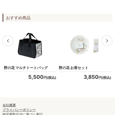
おすすめ商品
野の花 マルチトートバッグ
野の花 お香セット
5,500
3,850
)
円(税込)
円(税込)
会社概要
プライバシーポリシー
特定商取引法に基づく表記