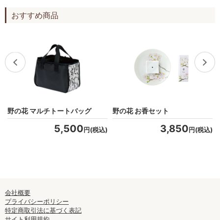
おすすめ商品
野の花 マルチトートバッグ
野の花 お香セット
5,500
3,850
)
円(税込)
円(税込)
会社概要
プライバシーポリシー
特定商取引法に基づく表記
サイト利用規約