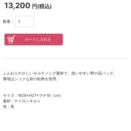
セロトニン
13,200
円(税込)
スカイズグレース
数量：
野の花グッズ
スキンケアチケット
オンラインレッスンチケット
Lifest.(ライフェスト）
ふんわりやさしいキルティング素材で、使いやすい野の花バッグ。
裏地はシックな萩の絵柄を使用。
サイズ：W29×H27×マチ16（cm）
素材：ナイロンキルト
色：黒