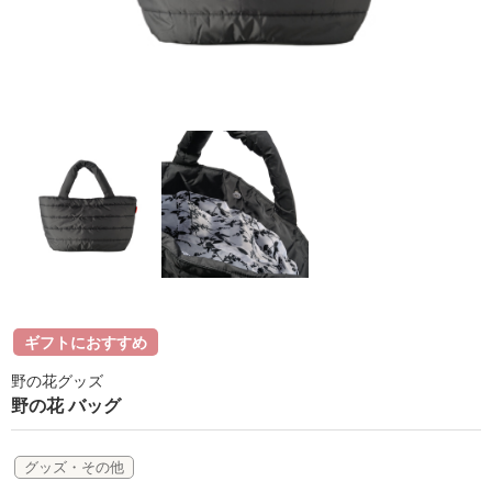
ラボライン
ローズガルヴァーニ
アールジー
ミライワ
E.E
セブンセンシズ
ヘアラスター
ギフトにおすすめ
マーヴェラティ
野の花グッズ
太古の記憶
野の花 バッグ
美容機器
グッズ・その他