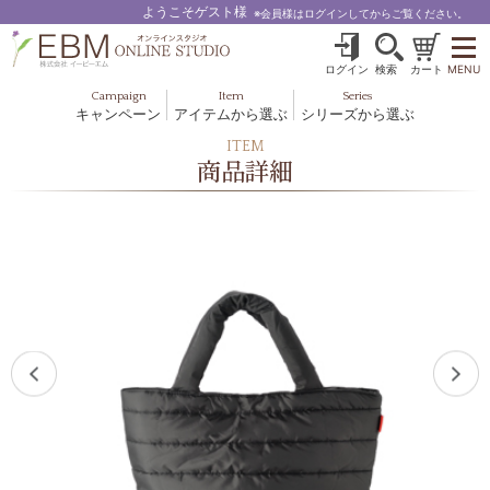
ようこそゲスト様
※会員様はログインしてからご覧ください。
ログイン
検索
カート
MENU
Campaign
Item
Series
キャンペーン
アイテムから選ぶ
シリーズから選ぶ
基礎化粧品
ボディケア
ITEM
ブルームオーラ.
商品詳細
ヘア＆スカルプ
健美食品
メイクアップ
グッズ・その他
EBM ES
ルナゾーム
ナチュラルバイブレーション.28
アクアイーズ
フェミリカ
マザーズエンブレイス
SAVC