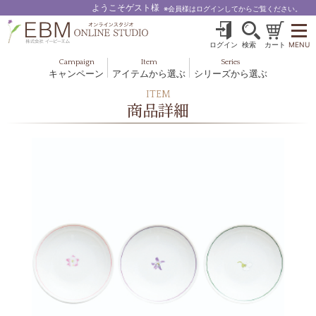
ようこそゲスト様
※会員様はログインしてからご覧ください。
ログイン
検索
カート
MENU
Campaign
Item
Series
キャンペーン
アイテムから選ぶ
シリーズから選ぶ
基礎化粧品
ボディケア
ITEM
ブルームオーラ.
商品詳細
ヘア＆スカルプ
健美食品
メイクアップ
グッズ・その他
EBM ES
ルナゾーム
ナチュラルバイブレーション.28
アクアイーズ
フェミリカ
マザーズエンブレイス
SAVC