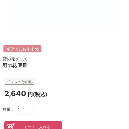
ラボライン
ローズガルヴァーニ
アールジー
ミライワ
ギフトにおすすめ
E.E
野の花グッズ
野の花 豆皿
セブンセンシズ
ヘアラスター
グッズ・その他
2,640
マーヴェラティ
円(税込)
太古の記憶
数量：
美容機器