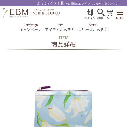
ようこそゲスト様
※会員様はログインしてからご覧ください。
ログイン
検索
カート
MENU
Campaign
Item
Series
キャンペーン
アイテムから選ぶ
シリーズから選ぶ
基礎化粧品
ボディケア
ITEM
ブルームオーラ.
商品詳細
ヘア＆スカルプ
健美食品
メイクアップ
グッズ・その他
EBM ES
ルナゾーム
ナチュラルバイブレーション.28
アクアイーズ
フェミリカ
マザーズエンブレイス
SAVC