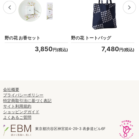
野の花 お香セット
野の花 トートバッグ
3,850
7,480
)
円(税込)
円(税込)
会社概要
プライバシーポリシー
特定商取引法に基づく表記
サイト利用規約
ショッピングガイド
よくあるご質問
東京都渋谷区神宮前4-29-3 表参道ビル6F