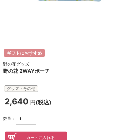
ラボライン
ローズガルヴァーニ
アールジー
ミライワ
ギフトにおすすめ
E.E
野の花グッズ
野の花 2WAYポーチ
セブンセンシズ
ヘアラスター
グッズ・その他
2,640
マーヴェラティ
円(税込)
太古の記憶
数量：
美容機器