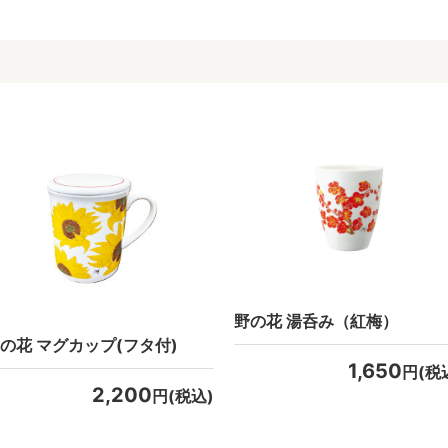
野の花 湯呑み（紅梅）
の花 マグカップ(フタ付)
1,650
円(税
2,200
円(税込)