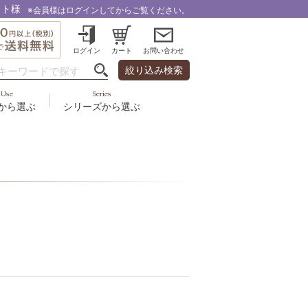
スト様
※会員様はログインしてからご覧ください。
ログイン
カート
お問い合わせ
絞り込み検索
Use
Series
から選ぶ
シリーズから選ぶ
・乾燥
＆スカルプ
液
ルナゾーム
み・引締め・冷え
ズ・その他
代以上
ル
フェミリカ
頭皮
ラボライン
ケア
向け
ミライワ
ヘアラスター
美容機器
野の花グッズ