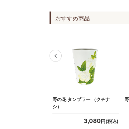
おすすめ商品
お香セット
野の花 タンブラー （クチナ
野
シ）
3,850
円(税込)
3,080
円(税込)