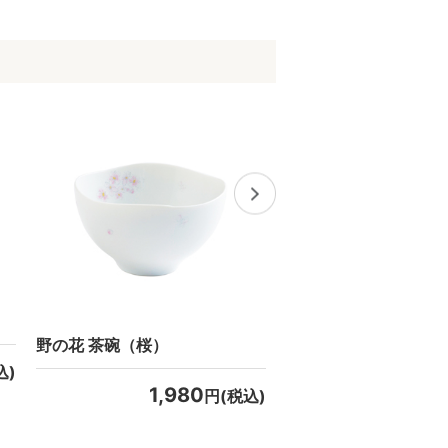
野の花 茶碗（桜）
野の花 ポーチ
込)
1,980
6,38
円(税込)