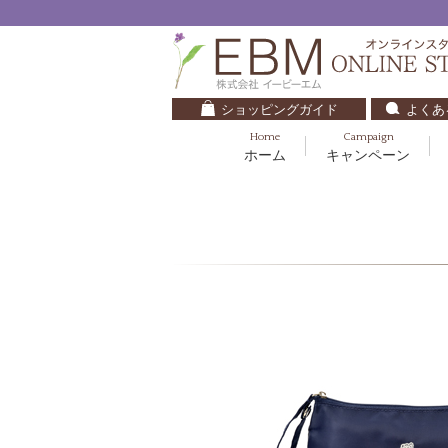
ショッピングガイド
よくあ
Home
Campaign
ホーム
キャンペーン
くすみ・透明感
基礎化粧品
キッズ・ベビー
クレンジング
ブルームオーラ.
毛穴・ニキビ
健美食品
30代
化粧水
ナチュラルバイブレーション.2
ダイエット・すっきり
パック
マザーズエンブレイス
ベースメイク
リップケア
ローズガルヴァーニ
E.E
マーヴェラティ
セロトニン