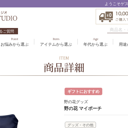
ようこそゲ
るご質問
Point
Item
Age
お悩みから選ぶ
アイテムから選ぶ
年代から選ぶ
用途
ハリ・たるみ
ボディケア
10代
洗顔料
敏感
ヘア
20代
美容
ITEM
EBM ES
商品詳細
エイジングケア
メイクアップ
40代
クリーム
むく
グッ
50
オイ
8
アクアイーズ
疲れ・リラックス・健やか
ゲル
髪・
UV
SAVC
ポイントメイク
アイ
ギフトにおすすめ
ブラシ
男性
アールジー
野の花グッズ
セブンセンシズ
野の花 マイポーチ
太古の記憶
グッズ・その他
スカイズグレース