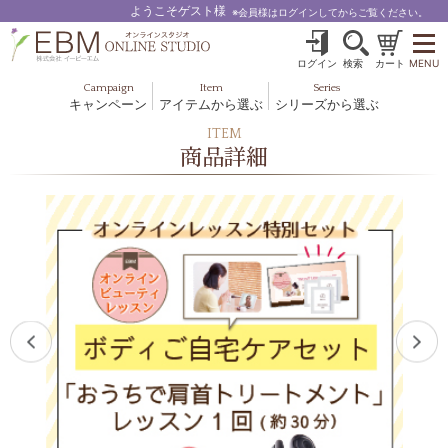
ようこそゲスト様
※会員様はログインしてからご覧ください。
ログイン
検索
カート
MENU
Campaign
Item
Series
キャンペーン
アイテムから選ぶ
シリーズから選ぶ
基礎化粧品
ボディケア
ITEM
ブルームオーラ.
商品詳細
ヘア＆スカルプ
健美食品
メイクアップ
グッズ・その他
EBM ES
ルナゾーム
ナチュラルバイブレーション.28
アクアイーズ
フェミリカ
マザーズエンブレイス
SAVC