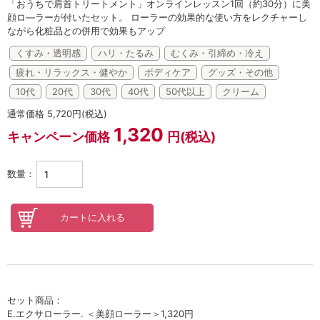
セロトニン
「おうちで肩首トリートメント」オンラインレッスン1回（約30分）に美
顔ロ―ラーが付いたセット。 ローラーの効果的な使い方をレクチャーし
ながら化粧品との併用で効果もアップ
スカイズグレース
くすみ・透明感
ハリ・たるみ
むくみ・引締め・冷え
野の花グッズ
疲れ・リラックス・健やか
ボディケア
グッズ・その他
スキンケアチケット
10代
20代
30代
40代
50代以上
クリーム
通常価格 5,720円(税込)
オンラインレッスンチケット
1,320
キャンペーン価格
円(税込)
Lifest.(ライフェスト）
数量：
セット商品：
E.エクサローラー. ＜美顔ローラー＞1,320円