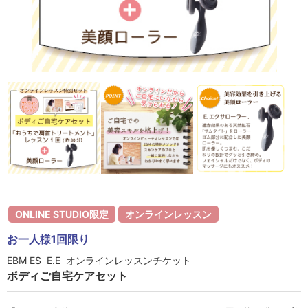
ラボライン
ローズガルヴァーニ
アールジー
ミライワ
E.E
セブンセンシズ
ヘアラスター
ONLINE STUDIO限定
オンラインレッスン
マーヴェラティ
お一人様1回限り
太古の記憶
EBM ES E.E オンラインレッスンチケット
ボディご自宅ケアセット
美容機器