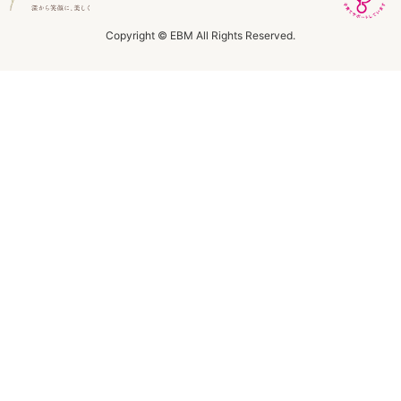
ラボライン
Copyright © EBM All Rights Reserved.
ローズガルヴァーニ
アールジー
ミライワ
E.E
セブンセンシズ
ヘアラスター
マーヴェラティ
太古の記憶
美容機器