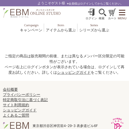
ようこそゲスト様
※会員様はログインしてからご覧ください。
ログイン
検索
カート
MENU
Campaign
Item
Series
キャンペーン
アイテムから選ぶ
シリーズから選ぶ
基礎化粧品
ボディケア
ブルームオーラ.
ヘア＆スカルプ
健美食品
メイクアップ
グッズ・その他
EBM ES
ご指定の商品は販売期間の前後、または異なるメンバー区分限定の可能
性がございます。
ルナゾーム
ページ右上にログインボタンが表示されている場合は、ログインして再
度お試しください。詳しくは
ショッピングガイド
をご覧ください。
ナチュラルバイブレーション.28
アクアイーズ
会社概要
プライバシーポリシー
特定商取引法に基づく表記
フェミリカ
サイト利用規約
ショッピングガイド
マザーズエンブレイス
よくあるご質問
SAVC
東京都渋谷区神宮前4-29-3 表参道ビル6F