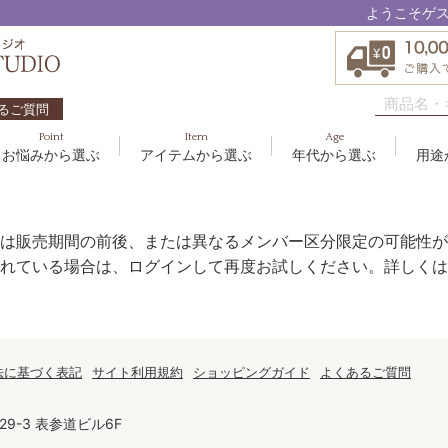
ようこそゲ
るご質問
Point
Item
Age
お悩みから選ぶ
アイテムから選ぶ
年代から選ぶ
用途
ハリ・たるみ
ボディケア
10代
洗顔料
敏感
ヘア
20代
美容
EBM ES
エイジングケア
メイクアップ
40代
クリーム
むく
グッ
50
オイ
は販売期間の前後、または異なるメンバー区分限定の可能性が
8
アクアイーズ
疲れ・リラックス・健やか
ゲル
髪・
UV
れている場合は、ログインして再度お試しください。詳しくは
SAVC
ポイントメイク
アイ
ブラシ
男性
アールジー
セブンセンシズ
法に基づく表記
サイト利用規約
ショッピングガイド
よくあるご質問
太古の記憶
9-3 表参道ビル6F
スカイズグレース