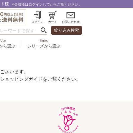
スト様
※会員様はログインしてからご覧ください。
ログイン
カート
お問い合わせ
絞り込み検索
Use
Series
から選ぶ
シリーズから選ぶ
・乾燥
＆スカルプ
液
ルナゾーム
み・引締め・冷え
ズ・その他
代以上
ル
ございます。
フェミリカ
頭皮
ショッピングガイド
をご覧ください。
ラボライン
ケア
向け
ミライワ
ヘアラスター
美容機器
野の花グッズ