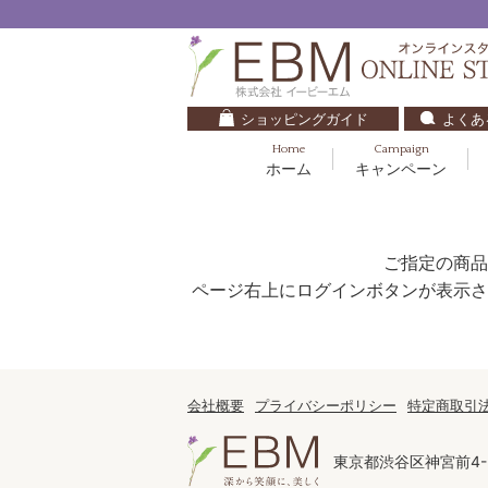
ショッピングガイド
よくあ
Home
Campaign
ホーム
キャンペーン
くすみ・透明感
基礎化粧品
キッズ・ベビー
クレンジング
ブルームオーラ.
毛穴・ニキビ
健美食品
30代
化粧水
ご指定の商品
ナチュラルバイブレーション.2
ダイエット・すっきり
パック
ページ右上にログインボタンが表示さ
マザーズエンブレイス
ベースメイク
リップケア
ローズガルヴァーニ
E.E
会社概要
プライバシーポリシー
特定商取引
マーヴェラティ
東京都渋谷区神宮前4-2
セロトニン