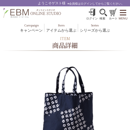
ようこそゲスト様
※会員様はログインしてからご覧ください。
ログイン
検索
カート
MENU
Campaign
Item
Series
キャンペーン
アイテムから選ぶ
シリーズから選ぶ
基礎化粧品
ボディケア
ITEM
ブルームオーラ.
商品詳細
ヘア＆スカルプ
健美食品
メイクアップ
グッズ・その他
EBM ES
ルナゾーム
ナチュラルバイブレーション.28
アクアイーズ
フェミリカ
マザーズエンブレイス
SAVC