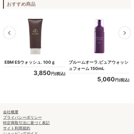
おすすめ商品
.
EBM ESウォッシュ. 100ｇ
ブルームオーラ.ピュアウォッシ
ュフォーム 150mL
3,850
円(税込)
5,060
)
円(税込)
会社概要
プライバシーポリシー
特定商取引法に基づく表記
サイト利用規約
ショッピングガイド