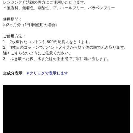
レンジングと洗顔の両方にご使用いただけます。
＊無香料、無着色、弱酸性、アルコールフリー、パラベンフリー
使用期間：
約2ヵ月分（1日1回使用の場合）
ご使用方法：
1. 2枚重ねたコットンに500円硬貨大をとります。
2. 1枚目のコットンでポイントメイクから顔全体の順でふき取ります。
強くこすらないようにご注意ください。
3. ふき取った後、水またはぬるま湯で丁寧に洗い流します。
全成分表示
※クリックで表示します