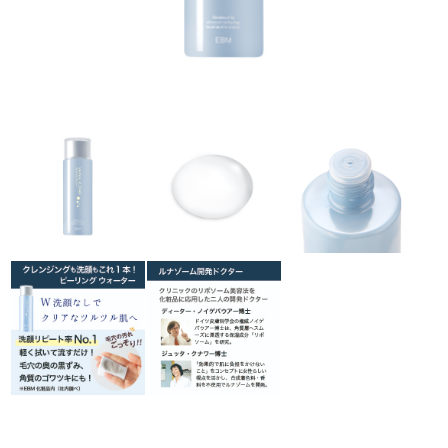
ラボライン
ローズガルヴァーニ
アールジー
ミライワ
E.E
セブンセンシズ
ヘアラスター
マーヴェラティ
太古の記憶
美容機器