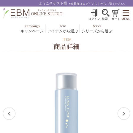
ようこそゲスト様
※会員様はログインしてからご覧ください。
ログイン
検索
カート
MENU
Campaign
Item
Series
キャンペーン
アイテムから選ぶ
シリーズから選ぶ
基礎化粧品
ボディケア
ITEM
ブルームオーラ.
商品詳細
ヘア＆スカルプ
健美食品
メイクアップ
グッズ・その他
EBM ES
ルナゾーム
ナチュラルバイブレーション.28
アクアイーズ
フェミリカ
マザーズエンブレイス
SAVC