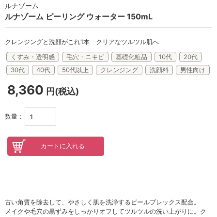
セロトニン
ルナゾーム
ルナゾーム ピーリング ウォーター 150mL
スカイズグレース
野の花グッズ
クレンジングと洗顔がこれ1本 クリアなツルツル肌へ
くすみ・透明感
毛穴・ニキビ
基礎化粧品
10代
20代
スキンケアチケット
30代
40代
50代以上
クレンジング
洗顔料
男性向け
オンラインレッスンチケット
8,360
円(税込)
Lifest.(ライフェスト）
数量：
古い角質を除去して、やさしく肌を洗浄するピールプレックス配合。
メイクや毛穴の黒ずみをしっかりオフしてツルツルの洗い上がりに。ク