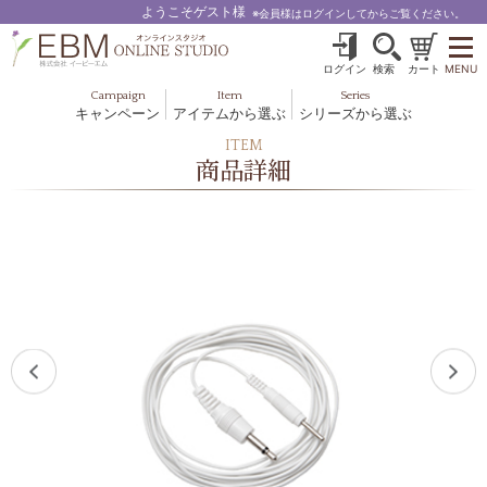
ようこそゲスト様
※会員様はログインしてからご覧ください。
ログイン
検索
カート
MENU
Campaign
Item
Series
キャンペーン
アイテムから選ぶ
シリーズから選ぶ
基礎化粧品
ボディケア
ITEM
ブルームオーラ.
商品詳細
ヘア＆スカルプ
健美食品
メイクアップ
グッズ・その他
EBM ES
ルナゾーム
ナチュラルバイブレーション.28
アクアイーズ
フェミリカ
マザーズエンブレイス
SAVC