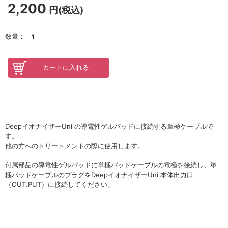
セロトニン
2,200
円(税込)
スカイズグレース
数量：
野の花グッズ
スキンケアチケット
オンラインレッスンチケット
Lifest.(ライフェスト）
DeepイオナイザーUni の導電性ゲルパッドに接続する単極ケーブルで
す。
他の方へのトリートメントの際に使用します。
付属部品の導電性ゲルパッドに単極パッドケーブルの電極を接続し、単
極パッドケーブルのプラグをDeepイオナイザーUni 本体出力口
（OUT.PUT）に接続してください。