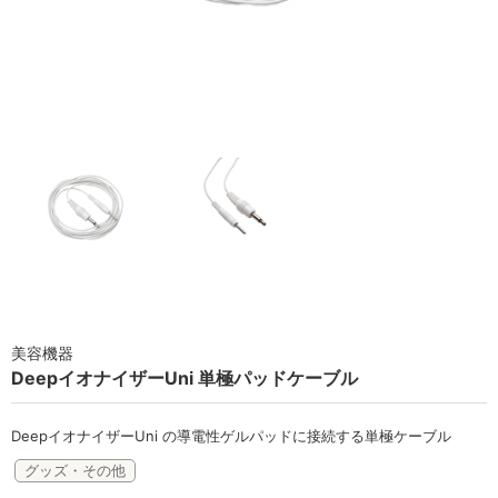
ラボライン
ローズガルヴァーニ
アールジー
ミライワ
E.E
セブンセンシズ
ヘアラスター
美容機器
マーヴェラティ
DeepイオナイザーUni 単極パッドケーブル
太古の記憶
DeepイオナイザーUni の導電性ゲルパッドに接続する単極ケーブル
美容機器
グッズ・その他