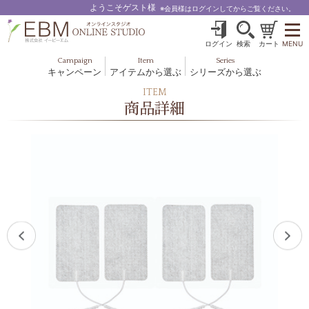
ようこそゲスト様
※会員様はログインしてからご覧ください。
ログイン
検索
カート
MENU
Campaign
Item
Series
キャンペーン
アイテムから選ぶ
シリーズから選ぶ
基礎化粧品
ボディケア
ITEM
ブルームオーラ.
商品詳細
ヘア＆スカルプ
健美食品
メイクアップ
グッズ・その他
EBM ES
ルナゾーム
ナチュラルバイブレーション.28
アクアイーズ
フェミリカ
マザーズエンブレイス
SAVC