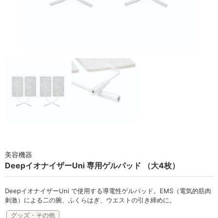
ラボライン
ローズガルヴァーニ
アールジー
ミライワ
E.E
セブンセンシズ
ヘアラスター
美容機器
マーヴェラティ
DeepイオナイザーUni 専用ゲルパッド （大4枚）
太古の記憶
DeepイオナイザーUni で使用する導電性ゲルパッド。EMS（電気的筋肉
美容機器
刺激）による二の腕、ふくらはぎ、ウエストの引き締めに。
グッズ・その他