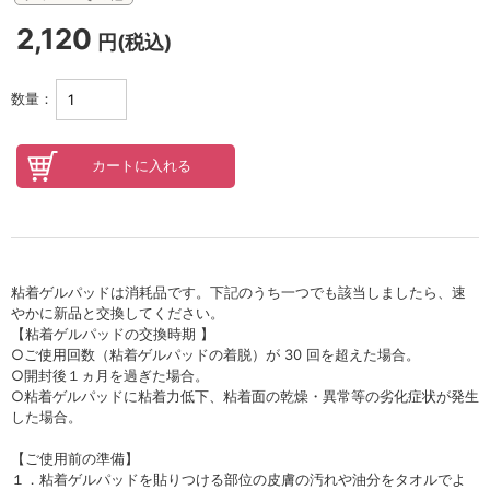
セロトニン
2,120
円(税込)
スカイズグレース
野の花グッズ
数量：
スキンケアチケット
オンラインレッスンチケット
Lifest.(ライフェスト）
粘着ゲルパッドは消耗品です。下記のうち一つでも該当しましたら、速
やかに新品と交換してください。
【粘着ゲルパッドの交換時期 】
○ご使用回数（粘着ゲルパッドの着脱）が 30 回を超えた場合。
○開封後１ヵ月を過ぎた場合。
○粘着ゲルパッドに粘着力低下、粘着面の乾燥・異常等の劣化症状が発生
した場合。
【ご使用前の準備】
１．粘着ゲルパッドを貼りつける部位の皮膚の汚れや油分をタオルでよ