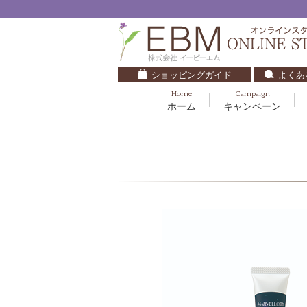
ショッピングガイド
よくあ
Home
Campaign
ホーム
キャンペーン
くすみ・透明感
基礎化粧品
キッズ・ベビー
クレンジング
ブルームオーラ.
毛穴・ニキビ
健美食品
30代
化粧水
ナチュラルバイブレーション.2
ダイエット・すっきり
パック
マザーズエンブレイス
ベースメイク
リップケア
ローズガルヴァーニ
E.E
マーヴェラティ
セロトニン