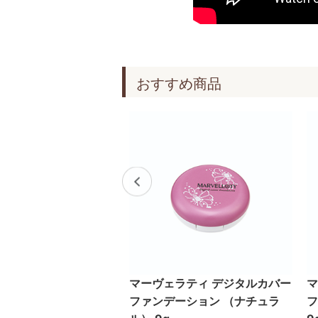
おすすめ商品
ン トリプルゲル ＜ジ
マーヴェラティ デジタルカバー
マ
湿美容液＞ 60g
ファンデーション （ナチュラ
フ