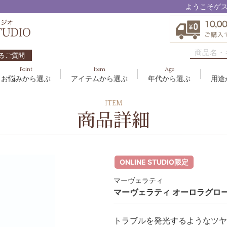
ようこそゲ
るご質問
Point
Item
Age
お悩みから選ぶ
アイテムから選ぶ
年代から選ぶ
用途
ハリ・たるみ
ボディケア
10代
洗顔料
敏感
ヘア
20代
美容
ITEM
EBM ES
商品詳細
エイジングケア
メイクアップ
40代
クリーム
むく
グッ
50
オイ
8
アクアイーズ
疲れ・リラックス・健やか
ゲル
髪・
UV
SAVC
ポイントメイク
アイ
ONLINE STUDIO限定
ブラシ
男性
アールジー
マーヴェラティ
セブンセンシズ
マーヴェラティ オーロラグロー
太古の記憶
トラブルを発光するようなツヤ
スカイズグレース