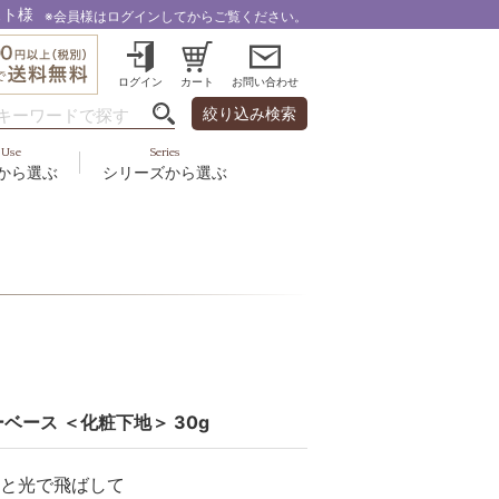
スト様
※会員様はログインしてからご覧ください。
ログイン
カート
お問い合わせ
絞り込み検索
Use
Series
から選ぶ
シリーズから選ぶ
・乾燥
＆スカルプ
液
ルナゾーム
み・引締め・冷え
ズ・その他
代以上
ル
フェミリカ
頭皮
ラボライン
ケア
向け
ミライワ
ヘアラスター
ベース ＜化粧下地＞ 30g
美容機器
と光で飛ばして
野の花グッズ