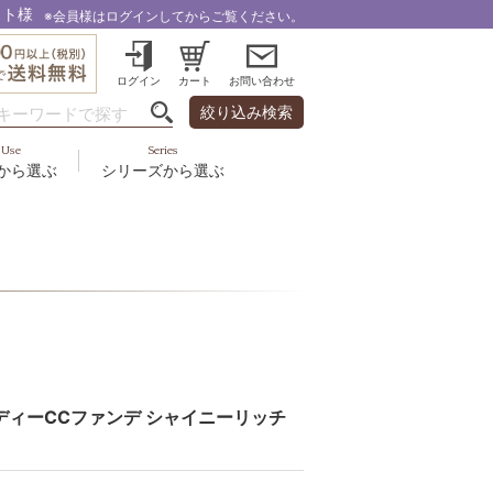
スト様
※会員様はログインしてからご覧ください。
ログイン
カート
お問い合わせ
絞り込み検索
Use
Series
から選ぶ
シリーズから選ぶ
・乾燥
＆スカルプ
液
ルナゾーム
み・引締め・冷え
ズ・その他
代以上
ル
フェミリカ
頭皮
ラボライン
ケア
向け
ミライワ
ヘアラスター
ディーCCファンデ シャイニーリッチ
美容機器
野の花グッズ