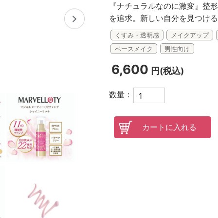
『ナチュラルなのに激変』整形
を追求。新しい自分を見つける
オンラインレッスンチケット
くすみ・透明感
メイクアップ
ベースメイク
男性向け
6,600
円(税込)
数量：