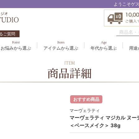
ようこそゲ
るご質問
Point
Item
Age
お悩みから選ぶ
アイテムから選ぶ
年代から選ぶ
用途
ハリ・たるみ
ボディケア
10代
洗顔料
敏感
ヘア
20代
美容
ITEM
EBM ES
商品詳細
エイジングケア
メイクアップ
40代
クリーム
むく
グッ
50
オイ
8
アクアイーズ
疲れ・リラックス・健やか
ゲル
髪・
UV
SAVC
ポイントメイク
アイ
おすすめ商品
ブラシ
男性
アールジー
マーヴェラティ
セブンセンシズ
マーヴェラティ マジカル ヌー
＜ベースメイク＞ 38g
太古の記憶
スカイズグレース