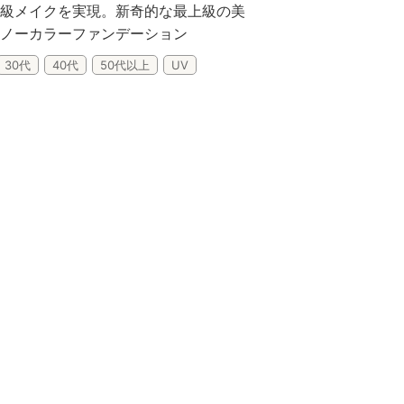
級メイクを実現。新奇的な最上級の美
ノーカラーファンデーション
Lifest.(ライフェスト）
30代
40代
50代以上
UV