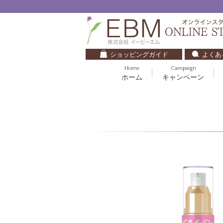
ショッピングガイド
よくあ
Home
Campaign
ホーム
キャンペーン
くすみ・透明感
基礎化粧品
キッズ・ベビー
クレンジング
ブルームオーラ.
毛穴・ニキビ
健美食品
30代
化粧水
ナチュラルバイブレーション.2
ダイエット・すっきり
パック
マザーズエンブレイス
ベースメイク
リップケア
ローズガルヴァーニ
E.E
マーヴェラティ
セロトニン