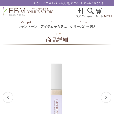
ようこそゲスト様
※会員様はログインしてからご覧ください。
ログイン
検索
カート
MENU
Campaign
Item
Series
キャンペーン
アイテムから選ぶ
シリーズから選ぶ
基礎化粧品
ボディケア
ITEM
ブルームオーラ.
商品詳細
ヘア＆スカルプ
健美食品
メイクアップ
グッズ・その他
EBM ES
ルナゾーム
ナチュラルバイブレーション.28
アクアイーズ
フェミリカ
マザーズエンブレイス
SAVC