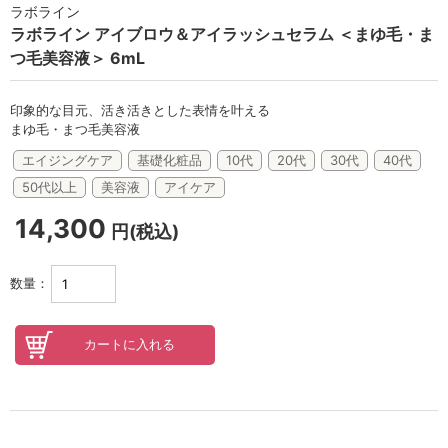
セロトニン
ラボライン
ラボライン アイブロウ＆アイラッシュセラム ＜まゆ毛・ま
スカイズグレース
つ毛美容液＞ 6mL
野の花グッズ
印象的な目元、活き活きとした表情を叶える
スキンケアチケット
まゆ毛・まつ毛美容液
エイジングケア
基礎化粧品
10代
20代
30代
40代
オンラインレッスンチケット
50代以上
美容液
アイケア
Lifest.(ライフェスト）
14,300
円(税込)
数量：