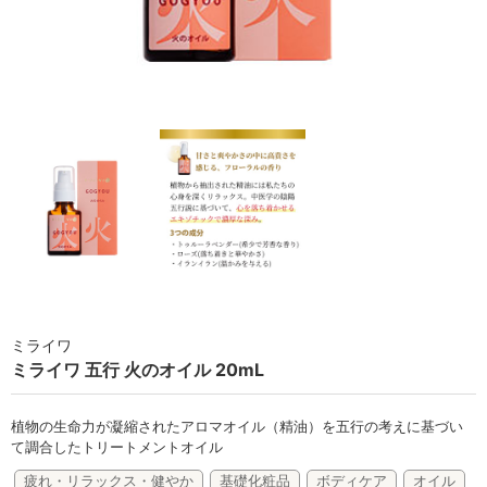
ラボライン
ローズガルヴァーニ
アールジー
ミライワ
E.E
セブンセンシズ
ヘアラスター
ミライワ
マーヴェラティ
ミライワ 五行 火のオイル 20mL
太古の記憶
植物の生命力が凝縮されたアロマオイル（精油）を五行の考えに基づい
美容機器
て調合したトリートメントオイル
疲れ・リラックス・健やか
基礎化粧品
ボディケア
オイル