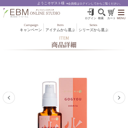
ようこそゲスト様
※会員様はログインしてからご覧ください。
ログイン
検索
カート
MENU
Campaign
Item
Series
キャンペーン
アイテムから選ぶ
シリーズから選ぶ
基礎化粧品
ボディケア
ITEM
ブルームオーラ.
商品詳細
ヘア＆スカルプ
健美食品
メイクアップ
グッズ・その他
EBM ES
ルナゾーム
ナチュラルバイブレーション.28
アクアイーズ
フェミリカ
マザーズエンブレイス
SAVC