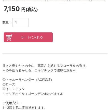
セロトニン
7,150
円(税込)
スカイズグレース
野の花グッズ
数量：
スキンケアチケット
オンラインレッスンチケット
Lifest.(ライフェスト）
甘さと爽やかさの中に、高貴さを感じるフローラルの香り。
～心を落ち着かせる、エキゾチックで濃厚な深み～
◎トゥルーラベンダー（AOP認証）
◎ローズ
◎イランイラン
キャリアオイル：ゴールデンホホバオイル
ご使用方法：
1～2滴を肌に直接塗布します。