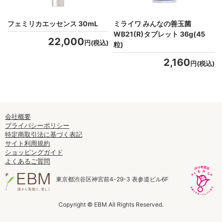
フェミリカエッセンス 30mL
ミライワ みんなの善玉菌
WB21(R)タブレット 36g(45
22,000
)
円(税込)
粒)
2,160
円(税込)
会社概要
プライバシーポリシー
特定商取引法に基づく表記
サイト利用規約
ショッピングガイド
よくあるご質問
東京都渋谷区神宮前4-29-3 表参道ビル6F
Copyright © EBM All Rights Reserved.