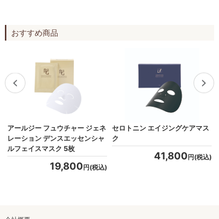
おすすめ商品
アールジー フュウチャー ジェネ
セロトニン エイジングケアマス
レーション デンスエッセンシャ
ク
ルフェイスマスク 5枚
41,800
)
円(税込)
19,800
円(税込)