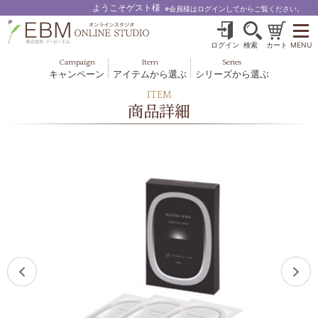
ようこそゲスト様
※会員様はログインしてからご覧ください。
ログイン
検索
カート
MENU
Campaign
Item
Series
キャンペーン
アイテムから選ぶ
シリーズから選ぶ
基礎化粧品
ボディケア
ITEM
ブルームオーラ.
商品詳細
ヘア＆スカルプ
健美食品
メイクアップ
グッズ・その他
EBM ES
ルナゾーム
ナチュラルバイブレーション.28
アクアイーズ
フェミリカ
マザーズエンブレイス
SAVC