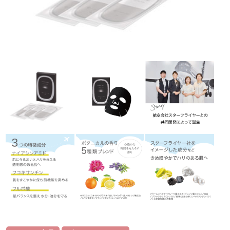
ラボライン
ローズガルヴァーニ
アールジー
ミライワ
E.E
セブンセンシズ
ヘアラスター
マーヴェラティ
太古の記憶
美容機器