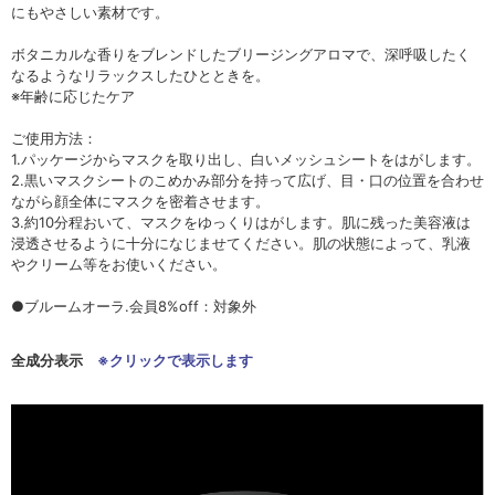
にもやさしい素材です。
ボタニカルな香りをブレンドしたブリージングアロマで、深呼吸したく
なるようなリラックスしたひとときを。
※年齢に応じたケア
ご使用方法：
1.パッケージからマスクを取り出し、白いメッシュシートをはがします。
2.黒いマスクシートのこめかみ部分を持って広げ、目・口の位置を合わせ
ながら顔全体にマスクを密着させます。
3.約10分程おいて、マスクをゆっくりはがします。肌に残った美容液は
浸透させるように十分になじませてください。肌の状態によって、乳液
やクリーム等をお使いください。
●ブルームオーラ.会員8%off：対象外
全成分表示
※クリックで表示します