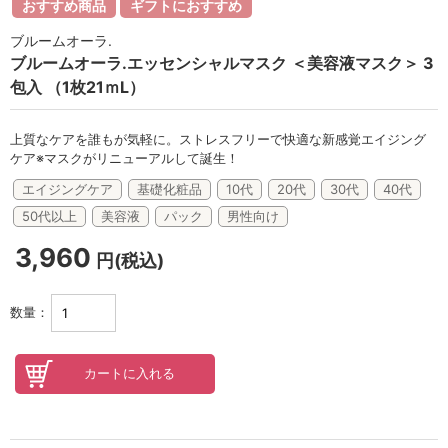
セロトニン
おすすめ商品
ギフトにおすすめ
ブルームオーラ.
スカイズグレース
ブルームオーラ.エッセンシャルマスク ＜美容液マスク＞ 3
包入 （1枚21ｍL）
野の花グッズ
スキンケアチケット
上質なケアを誰もが気軽に。ストレスフリーで快適な新感覚エイジング
ケア※マスクがリニューアルして誕生！
オンラインレッスンチケット
エイジングケア
基礎化粧品
10代
20代
30代
40代
Lifest.(ライフェスト）
50代以上
美容液
パック
男性向け
3,960
円(税込)
数量：