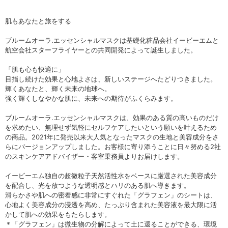
肌もあなたと旅をする
ブルームオーラ.エッセンシャルマスクは基礎化粧品会社イービーエムと
航空会社スターフライヤーとの共同開発によって誕生しました。
「肌も心も快適に」
目指し続けた効果と心地よさは、新しいステージへたどりつきました。
輝くあなたと、輝く未来の地球へ。
強く輝くしなやかな肌に、未来への期待がふくらみます。
ブルームオーラ.エッセンシャルマスクは、効果のある質の高いものだけ
を求めたい、無理せず気軽にセルフケアしたいという願いを叶えるため
の商品。2021年に発売以来大人気となったマスクの生地と美容成分をさ
らにバージョンアップしました。お客様に寄り添うことに日々努める2社
のスキンケアアドバイザー・客室乗務員よりお届けします。
イービーエム独自の超微粒子天然活性水をベースに厳選された美容成分
を配合し、光を放つような透明感とハリのある肌へ導きます。
滑らかさや肌への密着感に非常にすぐれた「グラフェン」のシートは、
心地よく美容成分の浸透を高め、たっぷり含まれた美容液を最大限に活
かして肌への効果をもたらします。
＊「グラフェン」は微生物の分解によって土に還ることができる、環境