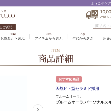
ようこそゲ
るご質問
Point
Item
Age
お悩みから選ぶ
アイテムから選ぶ
年代から選ぶ
用途
ハリ・たるみ
ボディケア
10代
洗顔料
敏感
ヘア
20代
美容
ITEM
EBM ES
商品詳細
エイジングケア
メイクアップ
40代
クリーム
むく
グッ
50
オイ
8
アクアイーズ
疲れ・リラックス・健やか
ゲル
髪・
UV
SAVC
ポイントメイク
アイ
おすすめ商品
ブラシ
男性
アールジー
天然ヒト型セラミド採用
セブンセンシズ
ブルームオーラ.
太古の記憶
ブルームオーラ.パーソナルスキ
スカイズグレース