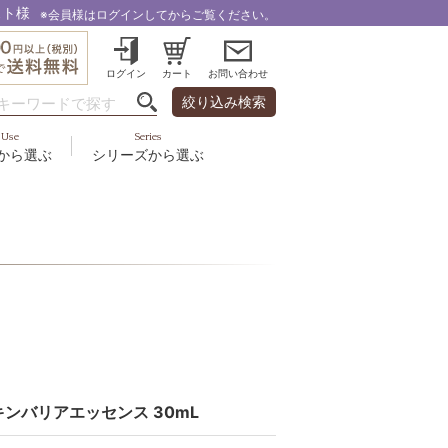
スト様
※会員様はログインしてからご覧ください。
ログイン
カート
お問い合わせ
絞り込み検索
Use
Series
から選ぶ
シリーズから選ぶ
・乾燥
＆スカルプ
液
ルナゾーム
み・引締め・冷え
ズ・その他
代以上
ル
フェミリカ
頭皮
ラボライン
ケア
向け
ミライワ
ヘアラスター
美容機器
ンバリアエッセンス 30mL
野の花グッズ