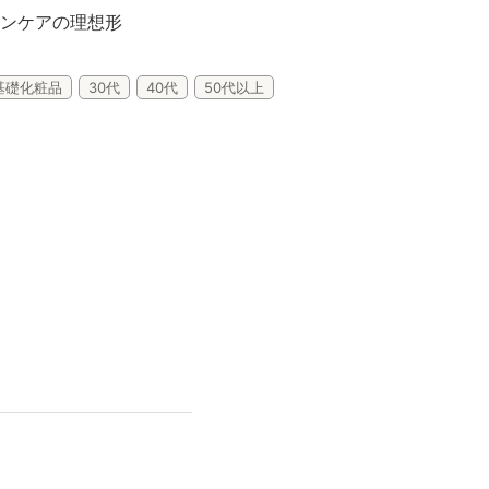
ンケアの理想形
Lifest.(ライフェスト）
基礎化粧品
30代
40代
50代以上