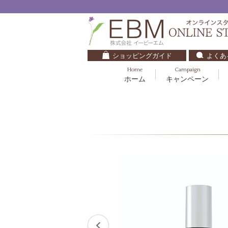
ショッピングガイド
よくあ
Home
Campaign
ホーム
キャンペーン
くすみ・透明感
基礎化粧品
キッズ・ベビー
クレンジング
ブルームオーラ.
毛穴・ニキビ
健美食品
30代
化粧水
ナチュラルバイブレーション.2
ダイエット・すっきり
パック
マザーズエンブレイス
ベースメイク
リップケア
ローズガルヴァーニ
E.E
マーヴェラティ
セロトニン