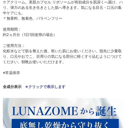
ケアクリーム。美肌カプセル リポソームが有効成分を肌深くへ届け、ハ
リ、弾力のある生き生きとした肌へ導きます。気になる目元・口元の集
中ケアにも。
＊無香料、無着色、パラベンフリー
使用期間：
約2ヵ月分（1日1回使用の場合）
ご使用方法：
化粧水などで肌を整えた後、乾いた肌にお使いください。指先に少量取
り、口元やおでこ、目周りの気になる部分に軽くすり込むようにつけて
ください。朝晩お使いいただけます。
※常温保存
全成分表示
※クリックで表示します