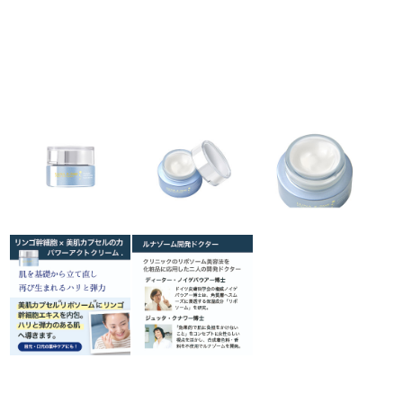
ラボライン
ローズガルヴァーニ
アールジー
ミライワ
E.E
セブンセンシズ
ヘアラスター
マーヴェラティ
太古の記憶
美容機器