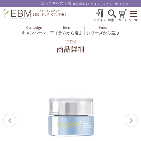
ようこそゲスト様
※会員様はログインしてからご覧ください。
ログイン
検索
カート
MENU
Campaign
Item
Series
キャンペーン
アイテムから選ぶ
シリーズから選ぶ
基礎化粧品
ボディケア
ITEM
ブルームオーラ.
商品詳細
ヘア＆スカルプ
健美食品
メイクアップ
グッズ・その他
EBM ES
ルナゾーム
ナチュラルバイブレーション.28
アクアイーズ
フェミリカ
マザーズエンブレイス
SAVC