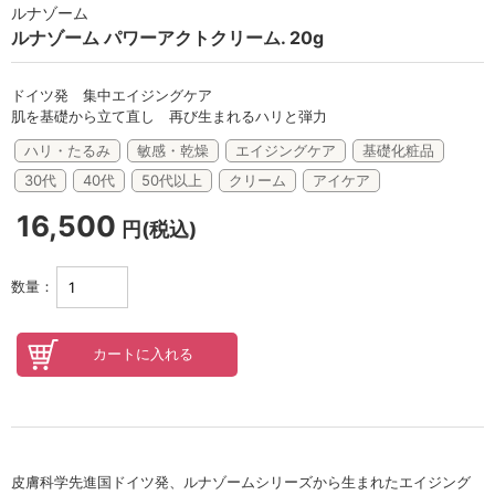
セロトニン
ルナゾーム
ルナゾーム パワーアクトクリーム. 20g
スカイズグレース
野の花グッズ
ドイツ発 集中エイジングケア
肌を基礎から立て直し 再び生まれるハリと弾力
スキンケアチケット
ハリ・たるみ
敏感・乾燥
エイジングケア
基礎化粧品
30代
40代
50代以上
クリーム
アイケア
オンラインレッスンチケット
16,500
円(税込)
Lifest.(ライフェスト）
数量：
皮膚科学先進国ドイツ発、ルナゾームシリーズから生まれたエイジング