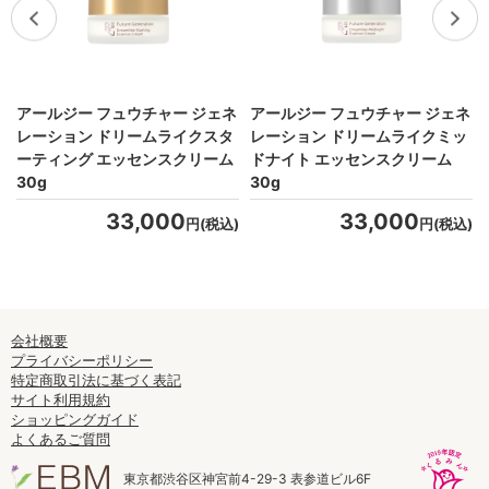
ー
アールジー フュウチャー ジェネ
アールジー フュウチャー ジェネ
レーション ドリームライクスタ
レーション ドリームライクミッ
ーティング エッセンスクリーム
ドナイト エッセンスクリーム
)
30g
30g
33,000
33,000
円(税込)
円(税込)
会社概要
プライバシーポリシー
特定商取引法に基づく表記
サイト利用規約
ショッピングガイド
よくあるご質問
東京都渋谷区神宮前4-29-3 表参道ビル6F