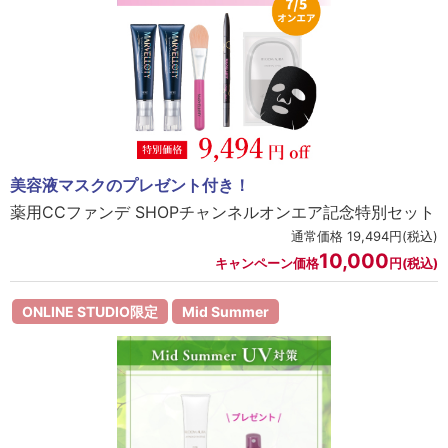
ラボライン
ローズガルヴァーニ
アールジー
ミライワ
美容液マスクのプレゼント付き！
E.E
薬用CCファンデ SHOPチャンネルオンエア記念特別セット
通常価格 19,494円(税込)
セブンセンシズ
10,000
キャンペーン価格
円(税込)
ヘアラスター
ONLINE STUDIO限定
Mid Summer
マーヴェラティ
太古の記憶
美容機器