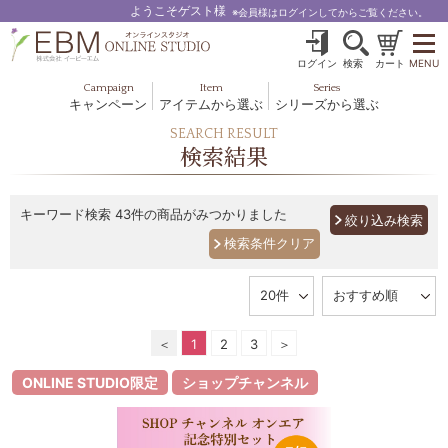
ようこそゲスト様
※会員様はログインしてからご覧ください。
ログイン
検索
カート
MENU
Campaign
Item
Series
キャンペーン
アイテムから選ぶ
シリーズから選ぶ
基礎化粧品
ボディケア
SEARCH RESULT
ブルームオーラ.
検索結果
ヘア＆スカルプ
健美食品
メイクアップ
グッズ・その他
EBM ES
キーワード検索
43件の商品がみつかりました
絞り込み検索
ルナゾーム
ナチュラルバイブレーション.28
アクアイーズ
＜
1
2
3
＞
フェミリカ
ONLINE STUDIO限定
ショップチャンネル
マザーズエンブレイス
SAVC