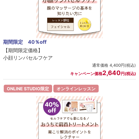
ラボライン
ローズガルヴァーニ
アールジー
期間限定 40％off
ミライワ
【期間限定価格】
小顔リンパセルフケア
E.E
通常価格 4,400円(税込)
2,640
キャンペーン価格
円(税込)
セブンセンシズ
ヘアラスター
ONLINE STUDIO限定
オンラインレッスン
マーヴェラティ
太古の記憶
美容機器