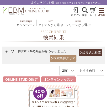
ようこそゲスト様
※会員様はログインしてからご覧ください。
ログイン
検索
カート
MENU
Campaign
Item
Series
キャンペーン
アイテムから選ぶ
シリーズから選ぶ
基礎化粧品
ボディケア
SEARCH RESULT
ブルームオーラ.
検索結果
ヘア＆スカルプ
健美食品
メイクアップ
グッズ・その他
EBM ES
キーワード検索
7件の商品がみつかりました
絞り込み検索
ルナゾーム
ナチュラルバイブレーション.28
アクアイーズ
ONLINE STUDIO限定
オンラインレッスン
フェミリカ
マザーズエンブレイス
SAVC