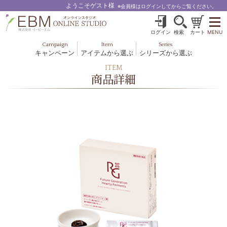
ようこそゲスト様
※会員様はログインしてからご覧ください。
ログイン
検索
カート
MENU
Campaign
Item
Series
キャンペーン
アイテムから選ぶ
シリーズから選ぶ
基礎化粧品
ボディケア
ITEM
ブルームオーラ.
商品詳細
ヘア＆スカルプ
健美食品
メイクアップ
グッズ・その他
EBM ES
ルナゾーム
ナチュラルバイブレーション.28
アクアイーズ
フェミリカ
マザーズエンブレイス
SAVC