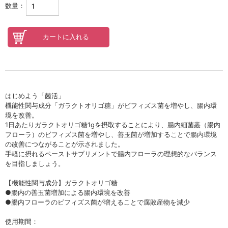
セロトニン
数量：
スカイズグレース
野の花グッズ
スキンケアチケット
オンラインレッスンチケット
はじめよう「菌活」
機能性関与成分「ガラクトオリゴ糖」がビフィズス菌を増やし、腸内環
Lifest.(ライフェスト）
境を改善。
1日あたりガラクトオリゴ糖1gを摂取することにより、腸内細菌叢（腸内
フローラ）のビフィズス菌を増やし、善玉菌が増加することで腸内環境
の改善につながることが示されました。
手軽に摂れるペーストサプリメントで腸内フローラの理想的なバランス
を目指しましょう。
【機能性関与成分】ガラクトオリゴ糖
●腸内の善玉菌増加による腸内環境を改善
●腸内フローラのビフィズス菌が増えることで腐敗産物を減少
使用期間：