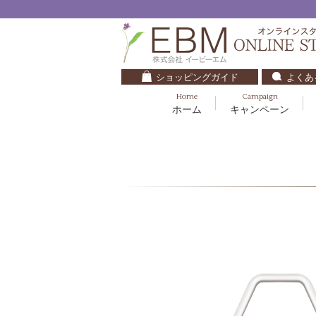
ショッピングガイド
よくあ
Home
Campaign
ホーム
キャンペーン
くすみ・透明感
基礎化粧品
キッズ・ベビー
クレンジング
ブルームオーラ.
毛穴・ニキビ
健美食品
30代
化粧水
ナチュラルバイブレーション.2
ダイエット・すっきり
パック
マザーズエンブレイス
ベースメイク
リップケア
ローズガルヴァーニ
E.E
マーヴェラティ
セロトニン