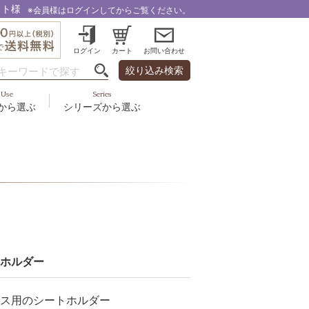
スト様
※会員様はログインしてからご覧ください。
ログイン
カート
お問い合わせ
絞り込み検索
Use
Series
から選ぶ
シリーズから選ぶ
・乾燥
＆スカルプ
液
ルナゾーム
み・引締め・冷え
ズ・その他
代以上
ル
フェミリカ
頭皮
ラボライン
ケア
向け
ミライワ
ヘアラスター
ホルダー
美容機器
ス用のシートホルダー
野の花グッズ