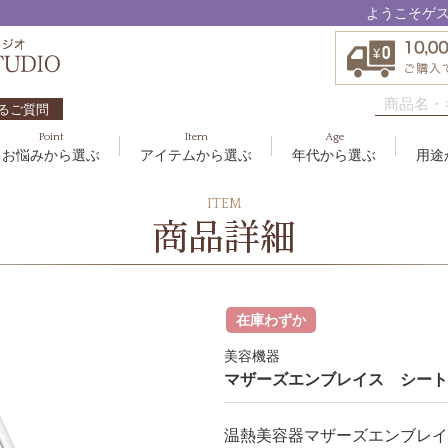
ようこそゲ
るご質問
Point
Item
Age
お悩みから選ぶ
アイテムから選ぶ
年代から選ぶ
用途
ハリ・たるみ
ボディケア
10代
洗顔料
敏感
ヘア
20代
美容
ITEM
EBM ES
商品詳細
エイジングケア
メイクアップ
40代
クリーム
むく
グッ
50
オイ
8
アクアイーズ
疲れ・リラックス・健やか
ゲル
髪・
UV
SAVC
ポイントメイク
アイ
在庫わずか
ブラシ
男性
アールジー
美容機器
セブンセンシズ
マザーズエンブレイス シート
太古の記憶
温熱美容器マザーズエンブレイ
スカイズグレース