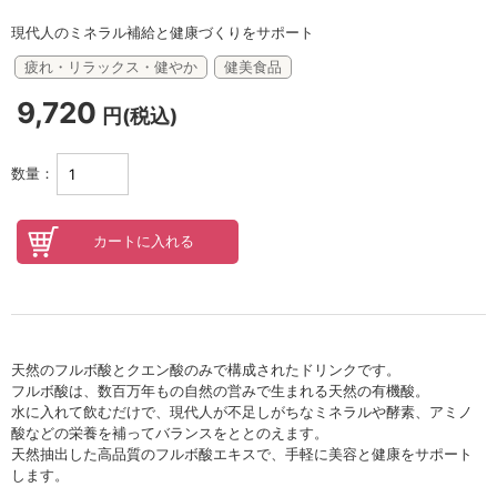
セロトニン
現代人のミネラル補給と健康づくりをサポート
スカイズグレース
疲れ・リラックス・健やか
健美食品
野の花グッズ
9,720
円(税込)
スキンケアチケット
数量：
オンラインレッスンチケット
Lifest.(ライフェスト）
天然のフルボ酸とクエン酸のみで構成されたドリンクです。
フルボ酸は、数百万年もの自然の営みで生まれる天然の有機酸。
水に入れて飲むだけで、現代人が不足しがちなミネラルや酵素、アミノ
酸などの栄養を補ってバランスをととのえます。
天然抽出した高品質のフルボ酸エキスで、手軽に美容と健康をサポート
します。