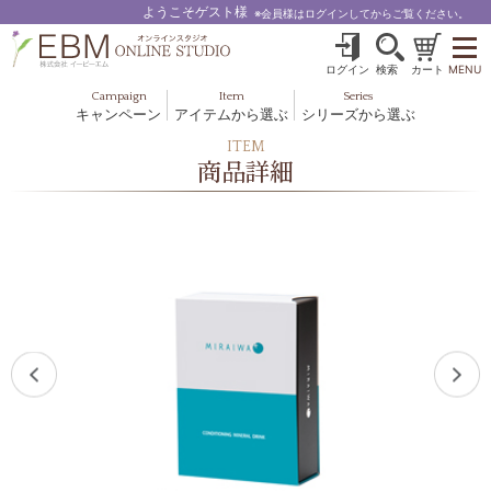
ようこそゲスト様
※会員様はログインしてからご覧ください。
ログイン
検索
カート
MENU
Campaign
Item
Series
キャンペーン
アイテムから選ぶ
シリーズから選ぶ
基礎化粧品
ボディケア
ITEM
ブルームオーラ.
商品詳細
ヘア＆スカルプ
健美食品
メイクアップ
グッズ・その他
EBM ES
ルナゾーム
ナチュラルバイブレーション.28
アクアイーズ
フェミリカ
マザーズエンブレイス
SAVC