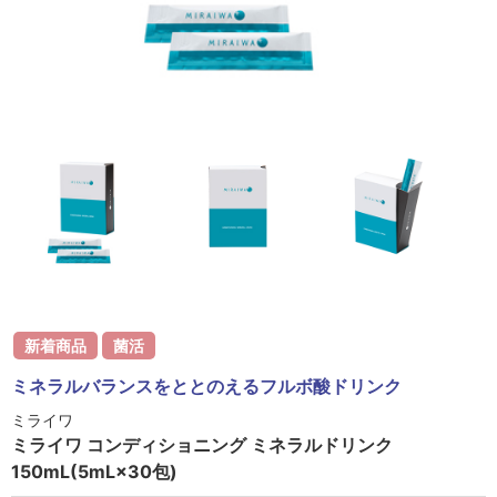
ラボライン
ローズガルヴァーニ
アールジー
ミライワ
E.E
セブンセンシズ
ヘアラスター
新着商品
菌活
マーヴェラティ
ミネラルバランスをととのえるフルボ酸ドリンク
太古の記憶
ミライワ
ミライワ コンディショニング ミネラルドリンク
美容機器
150mL(5mL×30包)