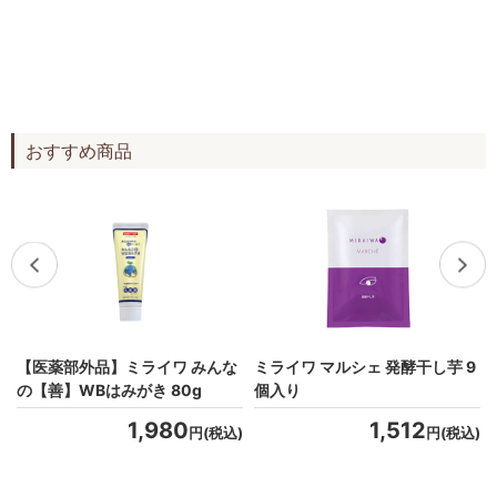
おすすめ商品
【医薬部外品】ミライワ みんな
ミライワ マルシェ 発酵干し芋 9
の【善】WBはみがき 80g
個入り
)
1,980
1,512
円(税込)
円(税込)