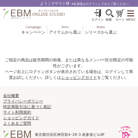
ようこそゲスト様
※会員様はログインしてからご覧ください。
ログイン
検索
カート
MENU
Campaign
Item
Series
キャンペーン
アイテムから選ぶ
シリーズから選ぶ
基礎化粧品
ボディケア
ブルームオーラ.
ヘア＆スカルプ
健美食品
メイクアップ
グッズ・その他
EBM ES
ご指定の商品は販売期間の前後、または異なるメンバー区分限定の可能
性がございます。
ルナゾーム
ページ右上にログインボタンが表示されている場合は、ログインして再
度お試しください。詳しくは
ショッピングガイド
をご覧ください。
ナチュラルバイブレーション.28
アクアイーズ
会社概要
プライバシーポリシー
特定商取引法に基づく表記
フェミリカ
サイト利用規約
ショッピングガイド
マザーズエンブレイス
よくあるご質問
SAVC
東京都渋谷区神宮前4-29-3 表参道ビル6F