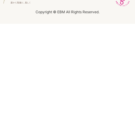
ラボライン
Copyright © EBM All Rights Reserved.
ローズガルヴァーニ
アールジー
ミライワ
E.E
セブンセンシズ
ヘアラスター
マーヴェラティ
太古の記憶
美容機器