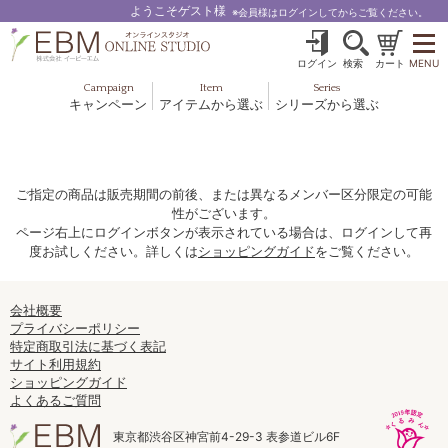
ようこそゲスト様
※会員様はログインしてからご覧ください。
ログイン
検索
カート
MENU
Campaign
Item
Series
キャンペーン
アイテムから選ぶ
シリーズから選ぶ
基礎化粧品
ボディケア
ブルームオーラ.
ヘア＆スカルプ
健美食品
メイクアップ
グッズ・その他
EBM ES
ご指定の商品は販売期間の前後、または異なるメンバー区分限定の可能
性がございます。
ルナゾーム
ページ右上にログインボタンが表示されている場合は、ログインして再
度お試しください。詳しくは
ショッピングガイド
をご覧ください。
ナチュラルバイブレーション.28
アクアイーズ
会社概要
プライバシーポリシー
特定商取引法に基づく表記
フェミリカ
サイト利用規約
ショッピングガイド
マザーズエンブレイス
よくあるご質問
SAVC
東京都渋谷区神宮前4-29-3 表参道ビル6F