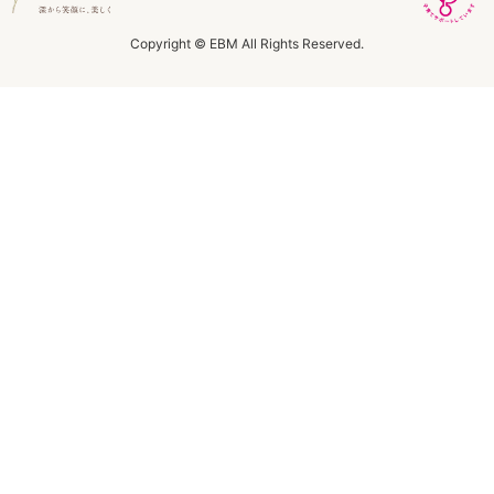
ラボライン
Copyright © EBM All Rights Reserved.
ローズガルヴァーニ
アールジー
ミライワ
E.E
セブンセンシズ
ヘアラスター
マーヴェラティ
太古の記憶
美容機器