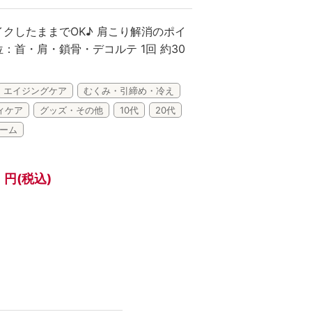
Lifest.(ライフェスト）
クしたままでOK♪ 肩こり解消のポイ
：首・肩・鎖骨・デコルテ 1回 約30
エイジングケア
むくみ・引締め・冷え
ィケア
グッズ・その他
10代
20代
ーム
0
円(税込)