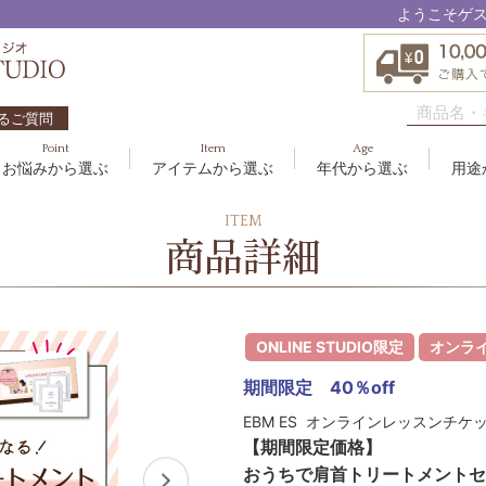
ようこそゲ
るご質問
Point
Item
Age
お悩みから選ぶ
アイテムから選ぶ
年代から選ぶ
用途
ハリ・たるみ
ボディケア
10代
洗顔料
敏感
ヘア
20代
美容
ITEM
EBM ES
商品詳細
エイジングケア
メイクアップ
40代
クリーム
むく
グッ
50
オイ
8
アクアイーズ
疲れ・リラックス・健やか
ゲル
髪・
UV
SAVC
ポイントメイク
アイ
ONLINE STUDIO限定
オンラ
ブラシ
男性
アールジー
期間限定 40％off
セブンセンシズ
EBM ES オンラインレッスンチケ
太古の記憶
【期間限定価格】
おうちで肩首トリートメントセ
スカイズグレース