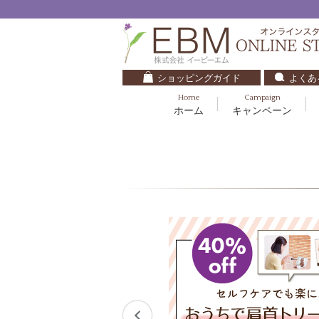
ショッピングガイド
よくあ
Home
Campaign
ホーム
キャンペーン
くすみ・透明感
基礎化粧品
キッズ・ベビー
クレンジング
ブルームオーラ.
毛穴・ニキビ
健美食品
30代
化粧水
ナチュラルバイブレーション.2
ダイエット・すっきり
パック
マザーズエンブレイス
ベースメイク
リップケア
ローズガルヴァーニ
E.E
マーヴェラティ
セロトニン