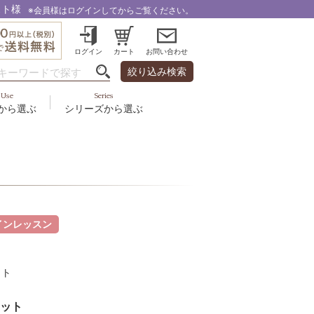
スト様
※会員様はログインしてからご覧ください。
ログイン
カート
お問い合わせ
絞り込み検索
Use
Series
から選ぶ
シリーズから選ぶ
・乾燥
＆スカルプ
液
ルナゾーム
み・引締め・冷え
ズ・その他
代以上
ル
フェミリカ
頭皮
ラボライン
ケア
インレッスン
向け
ミライワ
ヘアラスター
ット
美容機器
ット
野の花グッズ