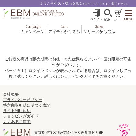
ようこそゲスト様
※会員様はログインしてからご覧ください。
ログイン
検索
カート
MENU
Campaign
Item
Series
キャンペーン
アイテムから選ぶ
シリーズから選ぶ
基礎化粧品
ボディケア
ブルームオーラ.
ヘア＆スカルプ
健美食品
メイクアップ
グッズ・その他
EBM ES
ご指定の商品は販売期間の前後、または異なるメンバー区分限定の可能
性がございます。
ルナゾーム
ページ右上にログインボタンが表示されている場合は、ログインして再
度お試しください。詳しくは
ショッピングガイド
をご覧ください。
ナチュラルバイブレーション.28
アクアイーズ
会社概要
プライバシーポリシー
特定商取引法に基づく表記
フェミリカ
サイト利用規約
ショッピングガイド
マザーズエンブレイス
よくあるご質問
SAVC
東京都渋谷区神宮前4-29-3 表参道ビル6F