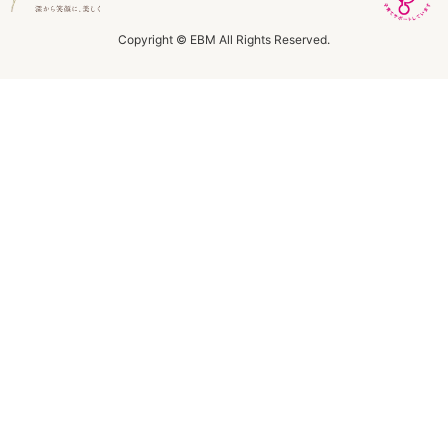
ラボライン
Copyright © EBM All Rights Reserved.
ローズガルヴァーニ
アールジー
ミライワ
E.E
セブンセンシズ
ヘアラスター
マーヴェラティ
太古の記憶
美容機器