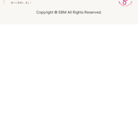
ラボライン
Copyright © EBM All Rights Reserved.
ローズガルヴァーニ
アールジー
ミライワ
E.E
セブンセンシズ
ヘアラスター
マーヴェラティ
太古の記憶
美容機器