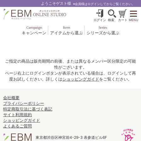
ようこそゲスト様
※会員様はログインしてからご覧ください。
ログイン
検索
カート
MENU
Campaign
Item
Series
キャンペーン
アイテムから選ぶ
シリーズから選ぶ
基礎化粧品
ボディケア
ブルームオーラ.
ヘア＆スカルプ
健美食品
メイクアップ
グッズ・その他
EBM ES
ご指定の商品は販売期間の前後、または異なるメンバー区分限定の可能
性がございます。
ルナゾーム
ページ右上にログインボタンが表示されている場合は、ログインして再
度お試しください。詳しくは
ショッピングガイド
をご覧ください。
ナチュラルバイブレーション.28
アクアイーズ
会社概要
プライバシーポリシー
特定商取引法に基づく表記
フェミリカ
サイト利用規約
ショッピングガイド
マザーズエンブレイス
よくあるご質問
SAVC
東京都渋谷区神宮前4-29-3 表参道ビル6F