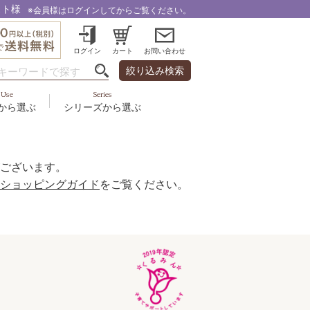
スト様
※会員様はログインしてからご覧ください。
ログイン
カート
お問い合わせ
絞り込み検索
Use
Series
から選ぶ
シリーズから選ぶ
・乾燥
＆スカルプ
液
ルナゾーム
み・引締め・冷え
ズ・その他
代以上
ル
ございます。
フェミリカ
頭皮
ショッピングガイド
をご覧ください。
ラボライン
ケア
向け
ミライワ
ヘアラスター
美容機器
野の花グッズ