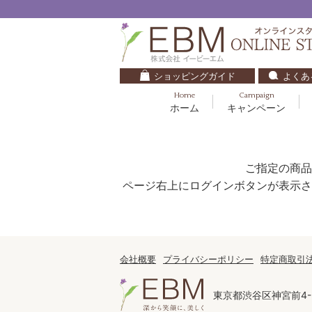
ショッピングガイド
よくあ
Home
Campaign
ホーム
キャンペーン
くすみ・透明感
基礎化粧品
キッズ・ベビー
クレンジング
ブルームオーラ.
毛穴・ニキビ
健美食品
30代
化粧水
ご指定の商品
ナチュラルバイブレーション.2
ダイエット・すっきり
パック
ページ右上にログインボタンが表示さ
マザーズエンブレイス
ベースメイク
リップケア
ローズガルヴァーニ
E.E
会社概要
プライバシーポリシー
特定商取引
マーヴェラティ
東京都渋谷区神宮前4-2
セロトニン