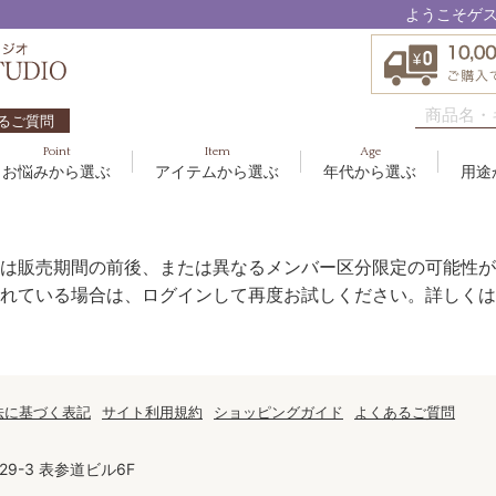
ようこそゲ
るご質問
Point
Item
Age
お悩みから選ぶ
アイテムから選ぶ
年代から選ぶ
用途
ハリ・たるみ
ボディケア
10代
洗顔料
敏感
ヘア
20代
美容
EBM ES
エイジングケア
メイクアップ
40代
クリーム
むく
グッ
50
オイ
は販売期間の前後、または異なるメンバー区分限定の可能性が
8
アクアイーズ
疲れ・リラックス・健やか
ゲル
髪・
UV
れている場合は、ログインして再度お試しください。詳しくは
SAVC
ポイントメイク
アイ
ブラシ
男性
アールジー
セブンセンシズ
法に基づく表記
サイト利用規約
ショッピングガイド
よくあるご質問
太古の記憶
9-3 表参道ビル6F
スカイズグレース