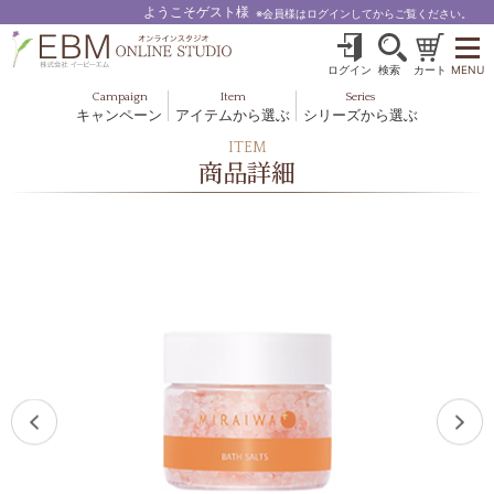
ようこそゲスト様
※会員様はログインしてからご覧ください。
ログイン
検索
カート
MENU
Campaign
Item
Series
キャンペーン
アイテムから選ぶ
シリーズから選ぶ
基礎化粧品
ボディケア
ITEM
ブルームオーラ.
商品詳細
ヘア＆スカルプ
健美食品
メイクアップ
グッズ・その他
EBM ES
ルナゾーム
ナチュラルバイブレーション.28
アクアイーズ
フェミリカ
マザーズエンブレイス
SAVC