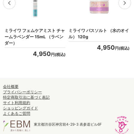
ュ
ミライワ フェムケアミスト チャ
ミライワ バスソルト （水のオイ
ームラベンダー 15mL （ラベン
ル） 120g
ダー）
4,950
)
円(税込)
4,950
円(税込)
会社概要
プライバシーポリシー
特定商取引法に基づく表記
サイト利用規約
ショッピングガイド
よくあるご質問
東京都渋谷区神宮前4-29-3 表参道ビル6F