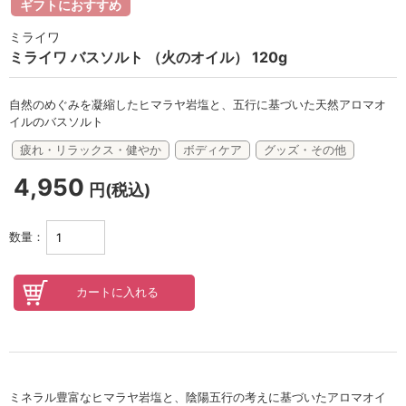
セロトニン
ギフトにおすすめ
ミライワ
スカイズグレース
ミライワ バスソルト （火のオイル） 120g
野の花グッズ
自然のめぐみを凝縮したヒマラヤ岩塩と、五行に基づいた天然アロマオ
スキンケアチケット
イルのバスソルト
疲れ・リラックス・健やか
ボディケア
グッズ・その他
オンラインレッスンチケット
4,950
円(税込)
Lifest.(ライフェスト）
数量：
ミネラル豊富なヒマラヤ岩塩と、陰陽五行の考えに基づいたアロマオイ