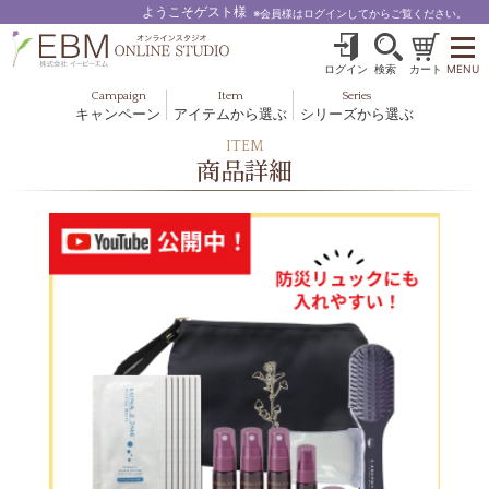
ようこそゲスト様
※会員様はログインしてからご覧ください。
ログイン
検索
カート
MENU
Campaign
Item
Series
キャンペーン
アイテムから選ぶ
シリーズから選ぶ
基礎化粧品
ボディケア
ITEM
ブルームオーラ.
商品詳細
ヘア＆スカルプ
健美食品
メイクアップ
グッズ・その他
EBM ES
ルナゾーム
ナチュラルバイブレーション.28
アクアイーズ
フェミリカ
マザーズエンブレイス
SAVC