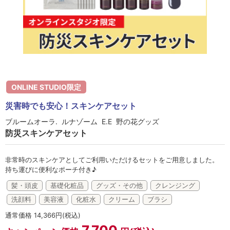
ラボライン
ローズガルヴァーニ
アールジー
ミライワ
ONLINE STUDIO限定
E.E
災害時でも安心！スキンケアセット
ブルームオーラ. ルナゾーム E.E 野の花グッズ
セブンセンシズ
防災スキンケアセット
ヘアラスター
非常時のスキンケアとしてご利用いただけるセットをご用意しました。
マーヴェラティ
持ち運びに便利なポーチ付き♪
髪・頭皮
基礎化粧品
グッズ・その他
クレンジング
太古の記憶
洗顔料
美容液
化粧水
クリーム
ブラシ
美容機器
通常価格 14,366円(税込)