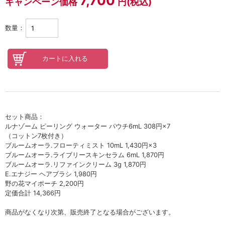
7,700
セロトニン
キャンペーン価格
円(税込)
スカイズグレース
数量：
野の花グッズ
スキンケアチケット
オンラインレッスンチケット
Lifest.(ライフェスト）
セット商品：
ルナゾーム ピーリング ウォーター パウチ6mL 308円×7
（コットン7枚付き）
ブルームオーラ.フローティミスト 10mL 1,430円×3
ブルームオーラ.ライブリースキンセラム 6mL 1,870円
ブルームオーラ.リファインクリーム 3g 1,870円
E.エナジー ヘアブラシ 1,980円
野の花マイポーチ 2,200円
定価合計 14,366円
商品がなくなり次第、販売終了となる場合がございます。