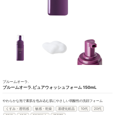
ラボライン
ローズガルヴァーニ
アールジー
ミライワ
E.E
セブンセンシズ
ヘアラスター
ブルームオーラ.
マーヴェラティ
ブルームオーラ.ピュアウォッシュフォーム 150mL
太古の記憶
やわらかな泡で素肌を包み込む肌にやさしい弱酸性の洗顔フォーム
美容機器
くすみ・透明感
敏感・乾燥
基礎化粧品
10代
20代