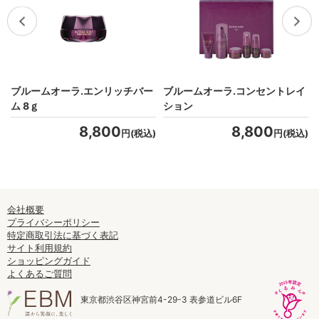
ブルームオーラ.エンリッチバー
ブルームオーラ.コンセントレイ
ム 8ｇ
ション
8,800
8,800
)
円(税込)
円(税込)
会社概要
プライバシーポリシー
特定商取引法に基づく表記
サイト利用規約
ショッピングガイド
よくあるご質問
東京都渋谷区神宮前4-29-3 表参道ビル6F