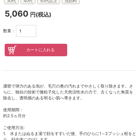
セロトニン
30代
40代
50代以上
洗顔料
5,060
スカイズグレース
円(税込)
野の花グッズ
数量：
スキンケアチケット
オンラインレッスンチケット
Lifest.(ライフェスト）
濃密で弾力のある泡が、毛穴の奥の汚れまでやさしく取り除きます。さ
らに、独自の技術で微粒子化した天然活性水の力で、古くなった角質を
除去し、透明感のある明るい肌へ導きます。
使用期間：
約2.5ヵ月分
ご使用方法:
1. 水またはぬるま湯で顔をすすいだ後、手のひらに1～2プッシュ程をと
り、顔全体にのばします。