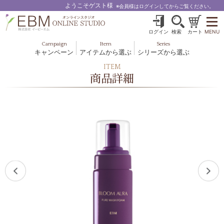
ようこそゲスト様
※会員様はログインしてからご覧ください。
ログイン
検索
カート
MENU
Campaign
Item
Series
キャンペーン
アイテムから選ぶ
シリーズから選ぶ
基礎化粧品
ボディケア
ITEM
ブルームオーラ.
商品詳細
ヘア＆スカルプ
健美食品
メイクアップ
グッズ・その他
EBM ES
ルナゾーム
ナチュラルバイブレーション.28
アクアイーズ
フェミリカ
マザーズエンブレイス
SAVC