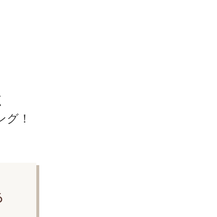
く
ング！