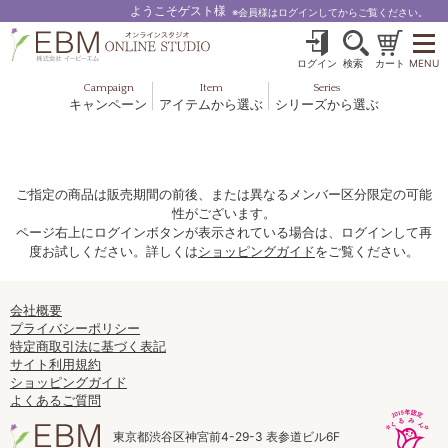
ようこそゲスト様
※会員様はログインしてからご覧ください。
ログイン
検索
カート
MENU
Campaign
Item
Series
キャンペーン
アイテムから選ぶ
シリーズから選ぶ
基礎化粧品
ボディケア
ブルームオーラ.
ヘア＆スカルプ
健美食品
メイクアップ
グッズ・その他
EBM ES
ご指定の商品は販売期間の前後、または異なるメンバー区分限定の可能
性がございます。
ルナゾーム
ページ右上にログインボタンが表示されている場合は、ログインして再
度お試しください。詳しくは
ショッピングガイド
をご覧ください。
ナチュラルバイブレーション.28
アクアイーズ
会社概要
プライバシーポリシー
特定商取引法に基づく表記
フェミリカ
サイト利用規約
ショッピングガイド
マザーズエンブレイス
よくあるご質問
SAVC
東京都渋谷区神宮前4-29-3 表参道ビル6F