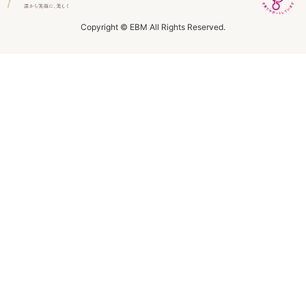
ラボライン
Copyright © EBM All Rights Reserved.
ローズガルヴァーニ
アールジー
ミライワ
E.E
セブンセンシズ
ヘアラスター
マーヴェラティ
太古の記憶
美容機器